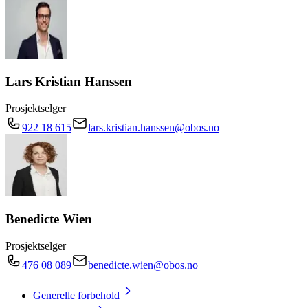
Lars Kristian Hanssen
Prosjektselger
922 18 615
lars.kristian.hanssen@obos.no
Benedicte Wien
Prosjektselger
476 08 089
benedicte.wien@obos.no
Generelle forbehold