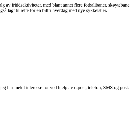
alg av fritidsaktiviteter, med blant annet flere fotballbaner, skøytebane
så lagt til rette for en bilfri hverdag med nye sykkelstier.
g har meldt interesse for ved hjelp av e-post, telefon, SMS og post.