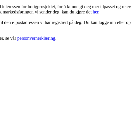
ressen for boligprosjektet, for å kunne gi deg mer tilpasset og rele
 markedsføringen vi sender deg, kan du gjøre det
her
.
 til den e-postadressen vi har registrert på deg. Du kan logge inn eller o
r, se vår
personvernerklæring
.