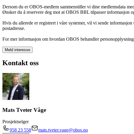
Dersom du er OBOS-medlem sammenstiller vi dine medlemsdata med inte
Ønsker du å reservere deg mot at OBOS BBL tilpasser informasjon og
Hvis du allerede er registrert i våre systemer, vil vi sende informasjon
postadresse.
For mer informasjon om hvordan OBOS behandler personopplysninge
Meld interesse
Kontakt oss
Mats Tveter Våge
Prosjektselger
958 23 558
mats.tveter.vage@obos.no