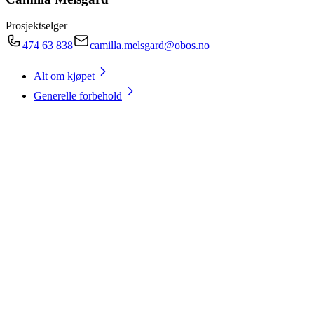
Prosjektselger
474 63 838
camilla.melsgard@obos.no
Alt om kjøpet
Generelle forbehold