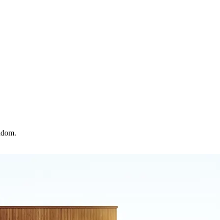
ndom.