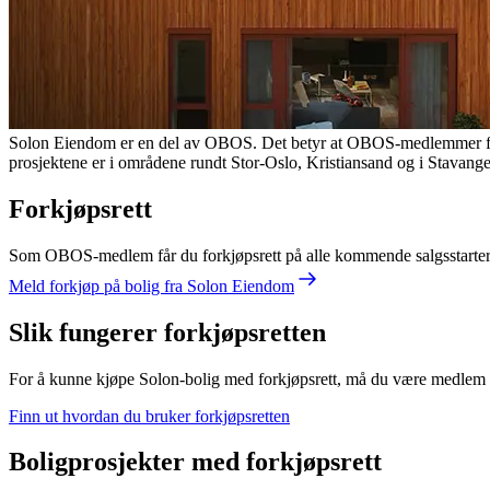
Solon Eiendom er en del av OBOS. Det betyr at OBOS-medlemmer får for
prosjektene er i områdene rundt Stor-Oslo, Kristiansand og i Stavange
Forkjøpsrett
Som OBOS-medlem får du forkjøpsrett på alle kommende salgsstarter fra
Meld forkjøp på bolig fra Solon Eiendom
Slik fungerer forkjøpsretten
For å kunne kjøpe Solon-bolig med forkjøpsrett, må du være medlem i 
Finn ut hvordan du bruker forkjøpsretten
Boligprosjekter med forkjøpsrett