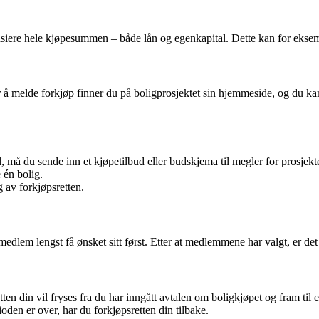
iere hele kjøpesummen – både lån og egenkapital. Dette kan for eksempe
or å melde forkjøp finner du på boligprosjektet sin hjemmeside, og du ka
ll, må du sende inn et kjøpetilbud eller budskjema til megler for prosjekt
 én bolig.
 av forkjøpsretten.
 medlem lengst få ønsket sitt først. Etter at medlemmene har valgt, er det f
en din vil fryses fra du har inngått avtalen om boligkjøpet og fram til ett
oden er over, har du forkjøpsretten din tilbake.