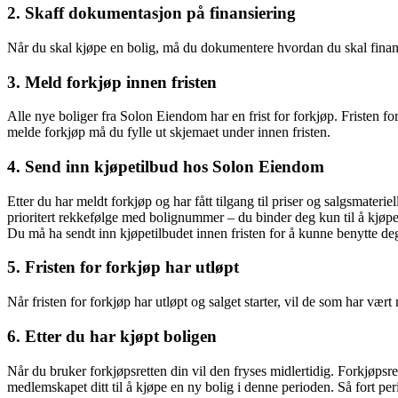
2. Skaff dokumentasjon på finansiering
Når du skal kjøpe en bolig, må du dokumentere hvordan du skal finans
3. Meld forkjøp innen fristen
Alle nye boliger fra Solon Eiendom har en frist for forkjøp. Fristen f
melde forkjøp må du fylle ut skjemaet under innen fristen.
4. Send inn kjøpetilbud hos Solon Eiendom
Etter du har meldt forkjøp og har fått tilgang til priser og salgsmaterie
prioritert rekkefølge med bolignummer – du binder deg kun til å kjøpe
Du må ha sendt inn kjøpetilbudet innen fristen for å kunne benytte deg
5. Fristen for forkjøp har utløpt
Når fristen for forkjøp har utløpt og salget starter, vil de som har vært
6. Etter du har kjøpt boligen
Når du bruker forkjøpsretten din vil den fryses midlertidig. Forkjøpsrett
medlemskapet ditt til å kjøpe en ny bolig i denne perioden. Så fort peri