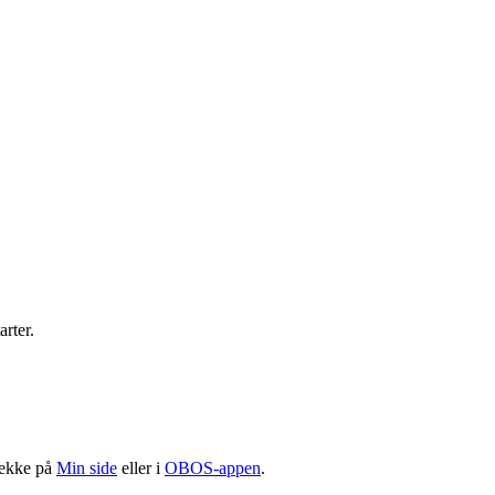
rter.
jekke på
Min side
eller i
OBOS-appen
.