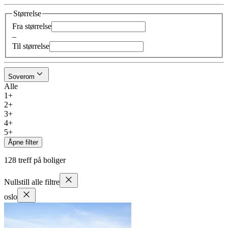
Størrelse
Fra størrelse
–
Til størrelse
Soverom
Alle
1+
2+
3+
4+
5+
Åpne filter
128
treff på boliger
Nullstill alle filtre
oslo