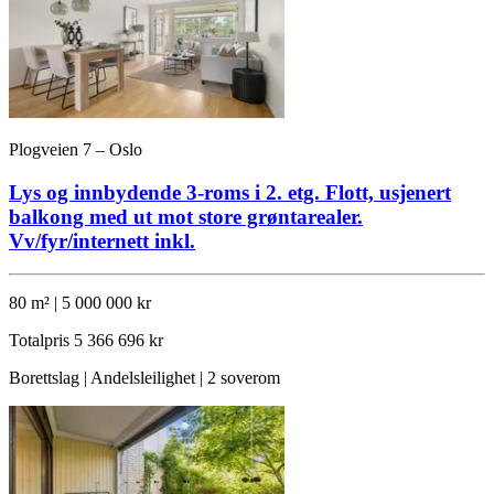
Plogveien 7 – Oslo
Lys og innbydende 3-roms i 2. etg. Flott, usjenert
balkong med ut mot store grøntarealer.
Vv/fyr/internett inkl.
80 m² | 5 000 000 kr
Totalpris
5 366 696 kr
Borettslag | Andelsleilighet | 2 soverom