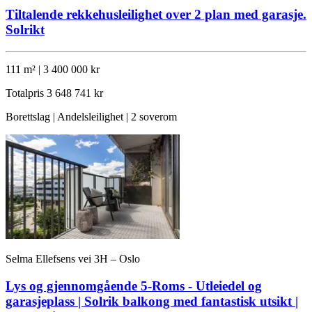
Tiltalende rekkehusleilighet over 2 plan med garasje.
Solrikt
111 m² | 3 400 000 kr
Totalpris
3 648 741 kr
Borettslag | Andelsleilighet | 2 soverom
Selma Ellefsens vei 3H – Oslo
Lys og gjennomgående 5-Roms - Utleiedel og
garasjeplass | Solrik balkong med fantastisk utsikt |