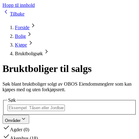
Hopp til innhold
Tilbake
Forside
Bolig
Kjøpe
Bruktboligsøk
Bruktboliger til salgs
Søk blant bruktboliger solgt av OBOS Eiendomsmeglere som kan
kjøpes med og uten forkjøpsrett.
Søk
Områder
Agder
(
0
)
Akershus
(
18
)