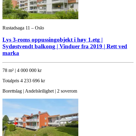
Rustadsaga 11 – Oslo
Lys 3-roms oppussingobjekt i høy 1.etg |
Sydøstvendt balkong | Vinduer fra 2019 | Rett ved
marka
78 m² | 4 000 000 kr
Totalpris
4 233 696 kr
Borettslag | Andelsleilighet | 2 soverom