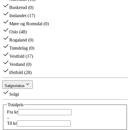
Buskerud
(
0
)
Innlandet
(
17
)
Møre og Romsdal
(
0
)
Oslo
(
48
)
Rogaland
(
0
)
Trøndelag
(
0
)
Vestfold
(
17
)
Vestland
(
0
)
Østfold
(
28
)
Salgsstatus
Solgt
Totalpris
Fra kr
–
Til kr