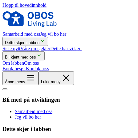
Hopp til hovedinnhold
Samarbeid med oss
Jeg vil bo her
Dette skjer i labben
Siste nytt
Våre prosjekter
Dette har vi lært
Bli kjent med oss
Om labben
Om oss
Book besøk
Kontakt oss
Åpne meny
Lukk meny
Bli med på utviklingen
Samarbeid med oss
Jeg vil bo her
Dette skjer i labben