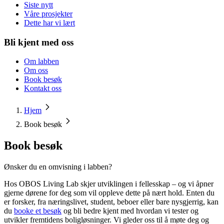
Siste nytt
Våre prosjekter
Dette har vi lært
Bli kjent med oss
Om labben
Om oss
Book besøk
Kontakt oss
Hjem
Book besøk
Book besøk
Ønsker du en omvisning i labben?
Hos OBOS Living Lab skjer utviklingen i fellesskap – og vi åpner
gjerne dørene for deg som vil oppleve dette på nært hold. Enten du
er forsker, fra næringslivet, student, beboer eller bare nysgjerrig, kan
du
booke et besøk
og bli bedre kjent med hvordan vi tester og
utvikler fremtidens boligløsninger. Vi gleder oss til å møte deg og