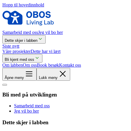
Hopp til hovedinnhold
Samarbeid med oss
Jeg vil bo her
Dette skjer i labben
Siste nytt
Våre prosjekter
Dette har vi lært
Bli kjent med oss
Om labben
Om oss
Book besøk
Kontakt oss
Åpne meny
Lukk meny
Bli med på utviklingen
Samarbeid med oss
Jeg vil bo her
Dette skjer i labben