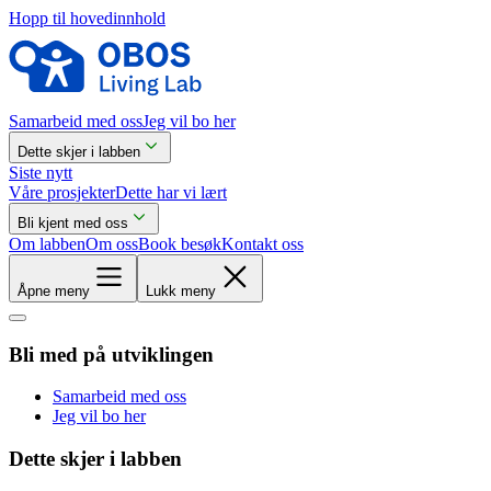
Hopp til hovedinnhold
Samarbeid med oss
Jeg vil bo her
Dette skjer i labben
Siste nytt
Våre prosjekter
Dette har vi lært
Bli kjent med oss
Om labben
Om oss
Book besøk
Kontakt oss
Åpne meny
Lukk meny
Bli med på utviklingen
Samarbeid med oss
Jeg vil bo her
Dette skjer i labben