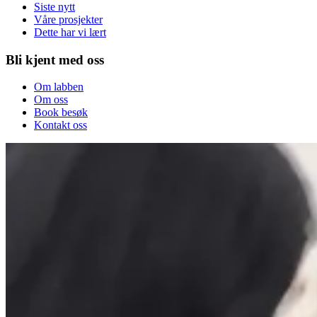
Siste nytt
Våre prosjekter
Dette har vi lært
Bli kjent med oss
Om labben
Om oss
Book besøk
Kontakt oss