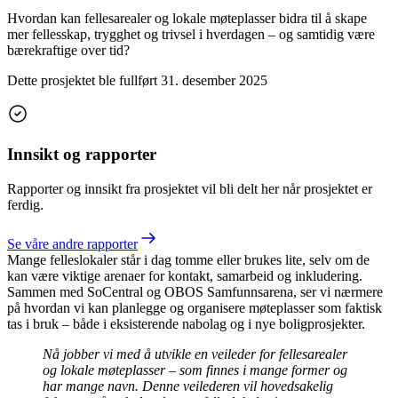
Hvordan kan fellesarealer og lokale møteplasser bidra til å skape
mer fellesskap, trygghet og trivsel i hverdagen – og samtidig være
bærekraftige over tid?
Dette prosjektet ble fullført
31. desember 2025
Innsikt og rapporter
Rapporter og innsikt fra prosjektet vil bli delt her når prosjektet er
ferdig.
Se våre andre rapporter
Mange felleslokaler står i dag tomme eller brukes lite, selv om de
kan være viktige arenaer for kontakt, samarbeid og inkludering.
Sammen med SoCentral og OBOS Samfunnsarena, ser vi nærmere
på hvordan vi kan planlegge og organisere møteplasser som faktisk
tas i bruk – både i eksisterende nabolag og i nye boligprosjekter.
Nå jobber vi med å utvikle en veileder for fellesarealer
og lokale møteplasser – som finnes i mange former og
har mange navn. Denne veilederen vil hovedsakelig