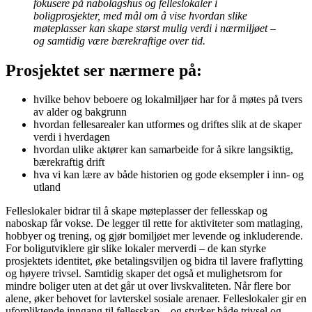
fokusere på nabolagshus og felleslokaler i
boligprosjekter, med mål om å vise hvordan slike
møteplasser kan skape størst mulig verdi i nærmiljøet –
og samtidig være bærekraftige over tid.
Prosjektet ser nærmere på:
hvilke behov beboere og lokalmiljøer har for å møtes på tvers
av alder og bakgrunn
hvordan fellesarealer kan utformes og driftes slik at de skaper
verdi i hverdagen
hvordan ulike aktører kan samarbeide for å sikre langsiktig,
bærekraftig drift
hva vi kan lære av både historien og gode eksempler i inn- og
utland
Felleslokaler bidrar til å skape møteplasser der fellesskap og
naboskap får vokse. De legger til rette for aktiviteter som matlaging,
hobbyer og trening, og gjør bomiljøet mer levende og inkluderende.
For boligutviklere gir slike lokaler merverdi – de kan styrke
prosjektets identitet, øke betalingsviljen og bidra til lavere fraflytting
og høyere trivsel. Samtidig skaper det også et mulighetsrom for
mindre boliger uten at det går ut over livskvaliteten. Når flere bor
alene, øker behovet for lavterskel sosiale arenaer. Felleslokaler gir en
uforpliktende inngang til fellesskap – og styrker både trivsel og