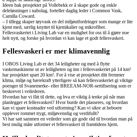
Ideen bak prosjektet på Vollebekk er å skape gode og enkle
deleløsninger i nabolag, forteller daglig leder i Common Vask,
Camilla Coward.
– I tillegg skaper tøyvask en del miljøutfordringer som mange er lite
kjent med, særlig knyttet til kjemikalier og mikrofiber.
Fellesvaskeriet i Living Lab var en mulighet for oss til å gjøre noe
helt nytt, og forske på hvordan vi kan lage et godt fellesvaskeri.
Fellesvaskeri er mer klimavennlig
I OBOS Living Lab er det 34 leiligheter og med å flytte
vaskemaskinene ut av leiligheten og inn i fellesvaskeriet på 14 km²
har prosjektet spart 20 km². For å vise at prosjektet ditt fremmer
klima, miljø og bærekraft ytterligere så kan fellesvaskeriet gi viktige
poenger til Svanemerke- eller BREEAM-NOR-sertifisering som er
beskrevet i veilederen.
Hvordan har vi fått til dette, og hva er viktig å tenke på når man
planlegger et fellesvaskeri? Hvor burde det plasseres, og hvordan
kan vi spare kostnader ved utforming? Kan vi sikre at beboere
opplever rommet trygt, miljøvennlig og verdifullt?
Vi har satt sammen en veileder som gir gode råd til hvordan man på
best mulig måte utformer et fellesvaskeri til framtidens hjem.