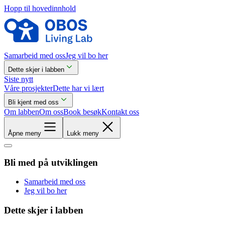
Hopp til hovedinnhold
Samarbeid med oss
Jeg vil bo her
Dette skjer i labben
Siste nytt
Våre prosjekter
Dette har vi lært
Bli kjent med oss
Om labben
Om oss
Book besøk
Kontakt oss
Åpne meny
Lukk meny
Bli med på utviklingen
Samarbeid med oss
Jeg vil bo her
Dette skjer i labben