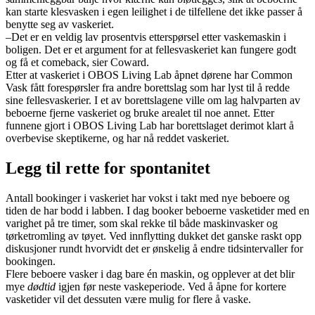
kan starte klesvasken i egen leilighet i de tilfellene det ikke passer å
benytte seg av vaskeriet.
–Det er en veldig lav prosentvis etterspørsel etter vaskemaskin i
boligen. Det er et argument for at fellesvaskeriet kan fungere godt
og få et comeback, sier Coward.
Etter at vaskeriet i OBOS Living Lab åpnet dørene har Common
Vask fått forespørsler fra andre borettslag som har lyst til å redde
sine fellesvaskerier. I et av borettslagene ville om lag halvparten av
beboerne fjerne vaskeriet og bruke arealet til noe annet. Etter
funnene gjort i OBOS Living Lab har borettslaget derimot klart å
overbevise skeptikerne, og har nå reddet vaskeriet.
Legg til rette for spontanitet
Antall bookinger i vaskeriet har vokst i takt med nye beboere og
tiden de har bodd i labben. I dag booker beboerne vasketider med en
varighet på tre timer, som skal rekke til både maskinvasker og
tørketromling av tøyet. Ved innflytting dukket det ganske raskt opp
diskusjoner rundt hvorvidt det er ønskelig å endre tidsintervaller for
bookingen.
Flere beboere vasker i dag bare én maskin, og opplever at det blir
mye
dødtid
igjen før neste vaskeperiode. Ved å åpne for kortere
vasketider vil det dessuten være mulig for flere å vaske.