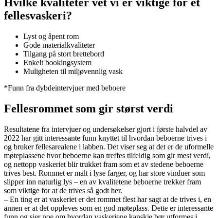
Hvilke kvaliteter vet vi er viktige for et
fellesvaskeri?
Lyst og åpent rom
Gode materialkvaliteter
Tilgang på stort brettebord
Enkelt bookingsystem
Muligheten til miljøvennlig vask
*Funn fra dybdeintervjuer med beboere
Fellesrommet som gir størst verdi
Resultatene fra intervjuer og undersøkelser gjort i første halvdel av
2022 har gitt interessante funn knyttet til hvordan beboerne trives i
og bruker fellesarealene i labben. Det viser seg at det er de uformelle
møteplassene hvor beboerne kan treffes tilfeldig som gir mest verdi,
og nettopp vaskeriet blir trukket fram som et av stedene beboerne
trives best. Rommet er malt i lyse farger, og har store vinduer som
slipper inn naturlig lys – en av kvalitetene beboerne trekker fram
som viktige for at de trives så godt her.
– En ting er at vaskeriet er det rommet flest har sagt at de trives i, en
annen er at det oppleves som en god møteplass. Dette er interessante
funn og sier noe om hvordan vaskeriene kanskje bør utformes i