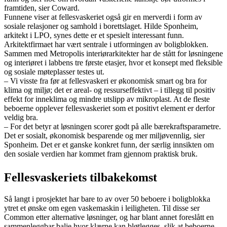
framtiden, sier Coward.
Funnene viser at fellesvaskeriet også gir en merverdi i form av
sosiale relasjoner og samhold i borettslaget. Hilde Sponheim,
arkitekt i LPO, synes dette er et spesielt interessant funn.
Arkitektfirmaet har vært sentrale i utformingen av boligblokken.
Sammen med Metropolis interiørarkitekter har de stått for løsningene
og interiøret i labbens tre første etasjer, hvor et konsept med fleksible
og sosiale møteplasser testes ut.
– Vi visste fra før at fellesvaskeri er økonomisk smart og bra for
klima og miljø; det er areal- og ressurseffektivt – i tillegg til positiv
effekt for inneklima og mindre utslipp av mikroplast. At de fleste
beboerne opplever fellesvaskeriet som et positivt element er derfor
veldig bra.
– For det betyr at løsningen scorer godt på alle bærekraftsparametre.
Det er sosialt, økonomisk besparende og mer miljøvennlig, sier
Sponheim. Det er et ganske konkret funn, der særlig innsikten om
den sosiale verdien har kommet fram gjennom praktisk bruk.
Fellesvaskeriets tilbakekomst
Så langt i prosjektet har bare to av over 50 beboere i boligblokka
ytret et ønske om egen vaskemaskin i leiligheten. Til disse ser
Common etter alternative løsninger, og har blant annet foreslått en
sammenleggbar balje hvor klærne kan bløtlegges, slik at beboerne