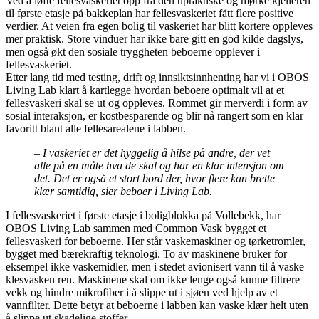
Ved å løfte fellesvaskeriet opp fra den upraktiske og mørke kjelleren
til første etasje på bakkeplan har fellesvaskeriet fått flere positive
verdier. At veien fra egen bolig til vaskeriet har blitt kortere oppleves
mer praktisk. Store vinduer har ikke bare gitt en god kilde dagslys,
men også økt den sosiale tryggheten beboerne opplever i
fellesvaskeriet.
Etter lang tid med testing, drift og innsiktsinnhenting har vi i OBOS
Living Lab klart å kartlegge hvordan beboere optimalt vil at et
fellesvaskeri skal se ut og oppleves. Rommet gir merverdi i form av
sosial interaksjon, er kostbesparende og blir nå rangert som en klar
favoritt blant alle fellesarealene i labben.
– I vaskeriet er det hyggelig å hilse på andre, der vet
alle på en måte hva de skal og har en klar intensjon om
det. Det er også et stort bord der, hvor flere kan brette
klær samtidig, sier
beboer i Living Lab.
I fellesvaskeriet i første etasje i boligblokka på Vollebekk, har
OBOS Living Lab sammen med Common Vask bygget et
fellesvaskeri for beboerne. Her står vaskemaskiner og tørketromler,
bygget med bærekraftig teknologi. To av maskinene bruker for
eksempel ikke vaskemidler, men i stedet avionisert vann til å vaske
klesvasken ren. Maskinene skal om ikke lenge også kunne filtrere
vekk og hindre mikrofiber i å slippe ut i sjøen ved hjelp av et
vannfilter. Dette betyr at beboerne i labben kan vaske klær helt uten
å slippe ut skadelige stoffer.