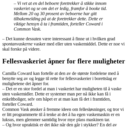
– Vi vet at en del beboere foretrekker å stikke innom
vaskeriet og se om det er ledig, framfor å booke tid.
Mellom 20 og 30 prosent av beboerne har gitt
tilbakemelding på at de foretrekker dette. Dette er
viktige hensyn å ta i framtiden, forteller Coward i
Common Vask.
– Det kunne dessuten være interessant å finne ut i hvilken grad
spontanvaskerne
vasker med eller uten vaskemiddel. Dette er noe vi
skal forske på videre.
Fellesvaskeriet åpner for flere muligheter
Camilla Coward kan fortelle at den av de største fordelene med å
benytte seg av og legge til rette for fellesvaskerier i borettslag er
mulighetene det åpner for.
– Det er en stor fordel at man i vaskeriet har muligheten til å vaske
uten vaskemidler. Dette er systemer man per nå ikke kan få i
enkeltboliger, selv om håpet er at man kan få det i framtiden,
forteller Coward.
Common Vask ønsker å fremme ideen om fellesløsninger, og tror vi
er litt programmerte til å tenke at det å ha egen vaskemaskin er en
luksus, men glemmer samtidig hvor mye plass maskinen tar.
– Og hvor upraktisk er det ikke når den går i stykker? En del av