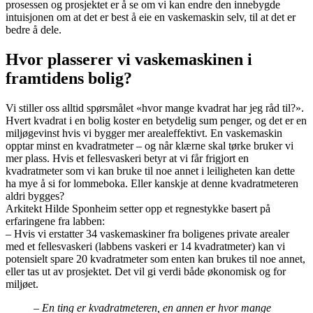
prosessen og prosjektet er å se om vi kan endre den innebygde
intuisjonen om at det er best å eie en vaskemaskin selv, til at det er
bedre å dele.
Hvor plasserer vi vaskemaskinen i
framtidens bolig?
Vi stiller oss alltid spørsmålet «hvor mange kvadrat har jeg råd til?».
Hvert kvadrat i en bolig koster en betydelig sum penger, og det er en
miljøgevinst hvis vi bygger mer arealeffektivt. En vaskemaskin
opptar minst en kvadratmeter – og når klærne skal tørke bruker vi
mer plass. Hvis et fellesvaskeri betyr at vi får frigjort en
kvadratmeter som vi kan bruke til noe annet i leiligheten kan dette
ha mye å si for lommeboka. Eller kanskje at denne kvadratmeteren
aldri bygges?
Arkitekt Hilde Sponheim setter opp et regnestykke basert på
erfaringene fra labben:
– Hvis vi erstatter 34 vaskemaskiner fra boligenes private arealer
med et fellesvaskeri (labbens vaskeri er 14 kvadratmeter) kan vi
potensielt spare 20 kvadratmeter som enten kan brukes til noe annet,
eller tas ut av prosjektet. Det vil gi verdi både økonomisk og for
miljøet.
– En ting er kvadratmeteren, en annen er hvor mange