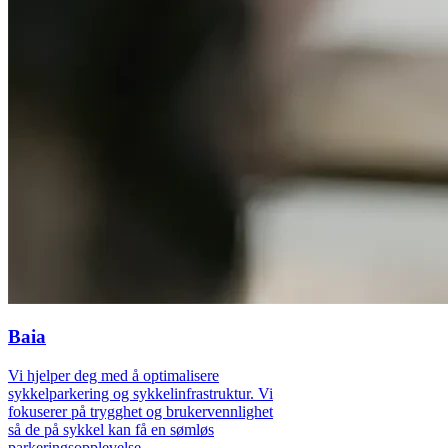
Baia
Vi hjelper deg med å optimalisere
sykkelparkering og sykkelinfrastruktur. Vi
fokuserer på trygghet og brukervennlighet
så de på sykkel kan få en sømløs
parkeringsopplevelse.