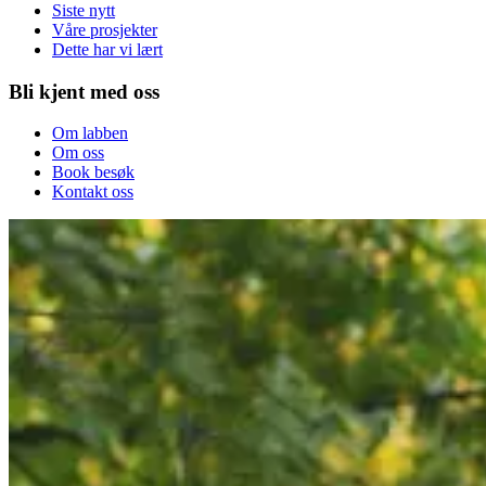
Siste nytt
Våre prosjekter
Dette har vi lært
Bli kjent med oss
Om labben
Om oss
Book besøk
Kontakt oss