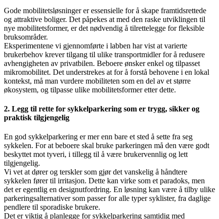
Gode mobilitetsløsninger er essensielle for å skape framtidsrettede
og attraktive boliger. Det påpekes at med den raske utviklingen til
nye mobilitetsformer, er det nødvendig å tilrettelegge for fleksible
bruksområder.
Eksperimentene vi gjennomførte i labben har vist at varierte
brukerbehov krever tilgang til ulike transportmidler for å redusere
avhengigheten av privatbilen. Beboere ønsker enkel og tilpasset
mikromobilitet. Det understrekes at for å forstå behovene i en lokal
kontekst, må man vurdere mobiliteten som en del av et større
økosystem, og tilpasse ulike mobilitetsformer etter dette.
2. Legg til rette for sykkelparkering som er trygg, sikker og
praktisk tilgjengelig
En god sykkelparkering er mer enn bare et sted å sette fra seg
sykkelen. For at beboere skal bruke parkeringen må den være godt
beskyttet mot tyveri, i tillegg til å være brukervennlig og lett
tilgjengelig.
Vi vet at dører og terskler som gjør det vanskelig å håndtere
sykkelen fører til irritasjon. Dette kan virke som et paradoks, men
det er egentlig en designutfordring. En løsning kan være å tilby ulike
parkeringsalternativer som passer for alle typer syklister, fra daglige
pendlere til sporadiske brukere.
Det er viktig å planlegge for sykkelparkering samtidig med