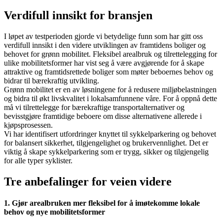
Verdifull innsikt for bransjen
I løpet av testperioden gjorde vi betydelige funn som har gitt oss
verdifull innsikt i den videre utviklingen av framtidens boliger og
behovet for grønn mobilitet. Fleksibel arealbruk og tilrettelegging for
ulike mobilitetsformer har vist seg å være avgjørende for å skape
attraktive og framtidsrettede boliger som møter beboernes behov og
bidrar til bærekraftig utvikling.
Grønn mobilitet er en av løsningene for å redusere miljøbelastningen
og bidra til økt livskvalitet i lokalsamfunnene våre. For å oppnå dette
må vi tilrettelegge for bærekraftige transportalternativer og
bevisstgjøre framtidige beboere om disse alternativene allerede i
kjøpsprosessen.
Vi har identifisert utfordringer knyttet til sykkelparkering og behovet
for balansert sikkerhet, tilgjengelighet og brukervennlighet. Det er
viktig å skape sykkelparkering som er trygg, sikker og tilgjengelig
for alle typer syklister.
Tre anbefalinger for veien videre
1. Gjør arealbruken mer fleksibel for å imøtekomme lokale
behov og nye mobilitetsformer