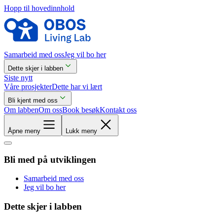
Hopp til hovedinnhold
Samarbeid med oss
Jeg vil bo her
Dette skjer i labben
Siste nytt
Våre prosjekter
Dette har vi lært
Bli kjent med oss
Om labben
Om oss
Book besøk
Kontakt oss
Åpne meny
Lukk meny
Bli med på utviklingen
Samarbeid med oss
Jeg vil bo her
Dette skjer i labben