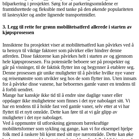
bilparkering i prosjekter. Sørg for at parkeringsområdene er
framtidsrettede og fleksible med tanke på den økende populariteten
til lastesykler og andre lignende transportmidler.
3. Legg til rette for grønn mobilitetsatferd allerede i starten av
kjøpsprosessen
Innsiktene fra prosjektet viser at mobilitetsatferd kan påvirkes ved å
ta hensyn til viktige faktorer som påvirker eller hindrer denne
atferden. Disse faktorene kan påvirkes helt i starten av og gjennom
hele kjøpsprosessen. Fra potensielle beboere ser på prospekter og
går på visninger, til de faktisk flytter inn og begynner å etablere seg.
Denne prosessen gir unike muligheter til å påvirke hvilke nye vaner
og reisemønstre som utvikler seg hos de som flytter inn. Uten innsats
for å påvirke disse vanene, har beboernes gamle vaner en tendens til
å forbli uendret.
Mange har kanskje ikke tid til å endre sine daglige vaner eller
oppdager ikke mulighetene som finnes i det nye nabolaget sitt. Vi
har en tendens til å holde fast ved gamle vaner, selv etter at vi har
flyttet til et nytt område. Dette kan føre til at vi går glipp av
muligheter i det nye nabolaget.
Ved å oppmuntre til utforskning gjennom bærekraftige
mobilitetsformer som sykling og gange, kan vi for eksempel hjelpe
folk med å raskere bli kjent med sitt nye nærområde. Dette kan øke