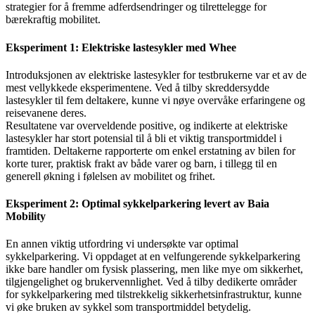
strategier for å fremme adferdsendringer og tilrettelegge for
bærekraftig mobilitet.
Eksperiment 1: Elektriske lastesykler med Whee
Introduksjonen av elektriske lastesykler for testbrukerne var et av de
mest vellykkede eksperimentene. Ved å tilby skreddersydde
lastesykler til fem deltakere, kunne vi nøye overvåke erfaringene og
reisevanene deres.
Resultatene var overveldende positive, og indikerte at elektriske
lastesykler har stort potensial til å bli et viktig transportmiddel i
framtiden. Deltakerne rapporterte om enkel erstatning av bilen for
korte turer, praktisk frakt av både varer og barn, i tillegg til en
generell økning i følelsen av mobilitet og frihet.
Eksperiment 2: Optimal sykkelparkering levert av Baia
Mobility
En annen viktig utfordring vi undersøkte var optimal
sykkelparkering. Vi oppdaget at en velfungerende sykkelparkering
ikke bare handler om fysisk plassering, men like mye om sikkerhet,
tilgjengelighet og brukervennlighet. Ved å tilby dedikerte områder
for sykkelparkering med tilstrekkelig sikkerhetsinfrastruktur, kunne
vi øke bruken av sykkel som transportmiddel betydelig.