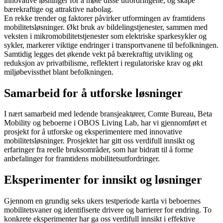
innovative løsninger for å møte disse utfordringene, og skape
bærekraftige og attraktive nabolag.
En rekke trender og faktorer påvirker utformingen av framtidens
mobilitetsløsninger. Økt bruk av bildelingstjenester, sammen med
veksten i mikromobilitetstjenester som elektriske sparkesykler og
sykler, markerer viktige endringer i transportvanene til befolkningen.
Samtidig legges det økende vekt på bærekraftig utvikling og
reduksjon av privatbilisme, reflektert i regulatoriske krav og økt
miljøbevissthet blant befolkningen.
Samarbeid for å utforske løsninger
I nært samarbeid med ledende bransjeaktører, Comte Bureau, Beta
Mobility og beboerne i OBOS Living Lab, har vi gjennomført et
prosjekt for å utforske og eksperimentere med innovative
mobilitetsløsninger. Prosjektet har gitt oss verdifull innsikt og
erfaringer fra reelle bruksområder, som har bidratt til å forme
anbefalinger for framtidens mobilitetsutfordringer.
Eksperimenter for innsikt og løsninger
Gjennom en grundig seks ukers testperiode kartla vi beboernes
mobilitetsvaner og identifiserte drivere og barrierer for endring. To
konkrete eksperimenter har ga oss verdifull innsikt i effektive