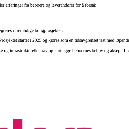
r erfaringer fra beboere og leverandører for å forstå:
reres i fremtidige boligprosjekter.
rosjektet startet i 2025 og kjøres som en tidsavgrenset test med løpende
iske og infrastrukturelle krav og kartlegge beboernes behov og aksept. 