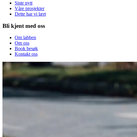
Siste nytt
Våre prosjekter
Dette har vi lært
Bli kjent med oss
Om labben
Om oss
Book besøk
Kontakt oss