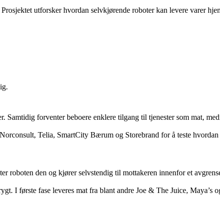
rosjektet utforsker hvordan selvkjørende roboter kan levere varer hjem
ig.
der. Samtidig forventer beboere enklere tilgang til tjenester som mat, m
nsult, Telia, SmartCity Bærum og Storebrand for å teste hvordan robot
nter roboten den og kjører selvstendig til mottakeren innenfor et avgr
ygt. I første fase leveres mat fra blant andre Joe & The Juice, Maya’s o