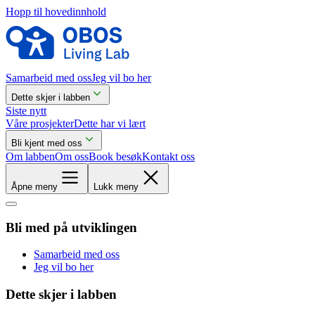
Hopp til hovedinnhold
Samarbeid med oss
Jeg vil bo her
Dette skjer i labben
Siste nytt
Våre prosjekter
Dette har vi lært
Bli kjent med oss
Om labben
Om oss
Book besøk
Kontakt oss
Åpne meny
Lukk meny
Bli med på utviklingen
Samarbeid med oss
Jeg vil bo her
Dette skjer i labben