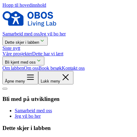
Hopp til hovedinnhold
Samarbeid med oss
Jeg vil bo her
Dette skjer i labben
Siste nytt
Våre prosjekter
Dette har vi lært
Bli kjent med oss
Om labben
Om oss
Book besøk
Kontakt oss
Åpne meny
Lukk meny
Bli med på utviklingen
Samarbeid med oss
Jeg vil bo her
Dette skjer i labben