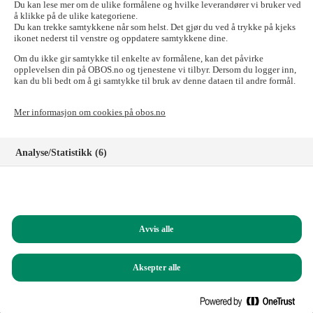
send e-posten til:
forkjop@obos.no
Du kan lese mer om de ulike formålene og hvilke leverandører vi bruker ved
å klikke på de ulike kategoriene.
Skal du til OBOS-banken, Tryg Forsikring for
Du kan trekke samtykkene når som helst. Det gjør du ved å trykke på kjeks
ikonet nederst til venstre og oppdatere samtykkene dine.
OBOS-medlemmer, Styrerommet eller Vibbo?
Om du ikke gir samtykke til enkelte av formålene, kan det påvirke
Det går fint! Tilgangen til disse nettstedene er ikke påvirket.
opplevelsen din på OBOS.no og tjenestene vi tilbyr. Dersom du logger inn,
kan du bli bedt om å gi samtykke til bruk av denne dataen til andre formål.
Logg inn i nettbanken for privatkunder
Logg inn i nettbanken for bedriftskunder
Mer informasjon om cookies på obos.no
Signeringsportalen
Logg inn på Tryg forsikring for OBOS-medlemmer
Registrer deg som kunde i OBOS-banken
Analyse/Statistikk (6)
Logg inn på Styrerommet
Logg inn på Vibbo
Markedsføring (8)
Har du spørsmål?
Funksjonelle (8)
Ring oss på
22 86 55 00
(mandag til fredag, 09.00 – 15.00)
Avvis alle
Helt nødvendige (1)
Du kan også sende e-post til:
obos@obos.no
Aksepter alle