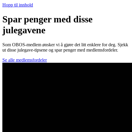
Hopp til innhold
Spar penger med disse
julegavene
Som OBOS-medlem ønsker vi å gjøre det litt enklere for deg. Sjekk
ut disse julegave-tipsene og spar penger med medlemsfordeler.
Se alle medlemsfordeler