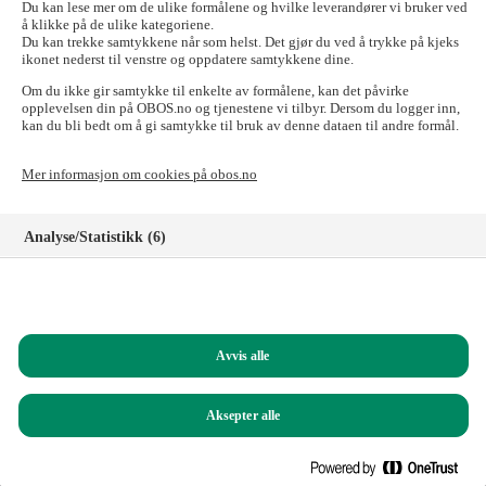
send e-posten til:
forkjop@obos.no
Du kan lese mer om de ulike formålene og hvilke leverandører vi bruker ved
å klikke på de ulike kategoriene.
Skal du til OBOS-banken, Tryg Forsikring for
Du kan trekke samtykkene når som helst. Det gjør du ved å trykke på kjeks
ikonet nederst til venstre og oppdatere samtykkene dine.
OBOS-medlemmer, Styrerommet eller Vibbo?
Om du ikke gir samtykke til enkelte av formålene, kan det påvirke
Det går fint! Tilgangen til disse nettstedene er ikke påvirket.
opplevelsen din på OBOS.no og tjenestene vi tilbyr. Dersom du logger inn,
kan du bli bedt om å gi samtykke til bruk av denne dataen til andre formål.
Logg inn i nettbanken for privatkunder
Logg inn i nettbanken for bedriftskunder
Mer informasjon om cookies på obos.no
Signeringsportalen
Logg inn på Tryg forsikring for OBOS-medlemmer
Registrer deg som kunde i OBOS-banken
Analyse/Statistikk (6)
Logg inn på Styrerommet
Logg inn på Vibbo
Markedsføring (8)
Har du spørsmål?
Funksjonelle (8)
Ring oss på
22 86 55 00
(mandag til fredag, 09.00 – 15.00)
Avvis alle
Helt nødvendige (1)
Du kan også sende e-post til:
obos@obos.no
Aksepter alle