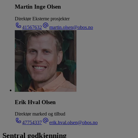
Martin Inge Olsen
Direktør Eksterne prosjekter
41567632
martin.olsen@obos.no
Erik Hval Olsen
Direktør marked og tilbud
47754337
erik.hval.olsen@obos.no
Sentral godkjenning