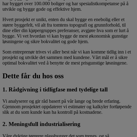
har bygget over 100.000 boliger og har spesialistkompetanse på å
utvikle og bygge gode og effektive hjem.
Hvert prosjekt er unikt, enten du skal bygge en enebolig eller et
større byggefelt, vil alt fra tomtens topografi og grunnforhold, til
dine eller din kjøpergruppes preferanser, avgjøre hva som er lurt å
bygge. Vi vet hvordan vi kan bygge de mest økonomisk gunstige
løsningene og sikre bokvalitet og gode hjem.
Som entreprenør trives vi aller best når vi kan komme tidlig inn i et
prosjekt og utvikle det sammen med kundene. Vårt mål er å sikre
optimal bokvalitet ved å benytte de mest prisgunstige løsningene.
Dette får du hos oss
1. Rådgivning i tidligfase med tydelige tall
Vi analyserer og gir råd basert på vår lange og brede erfaring.
Gjennom prosjektet oppdaterer vi estimater og kalkyler fortløpende
slik at du som kunde kan ha kontroll på kostnadene.
2. Meningsfull industrialisering
Våre dyktige tømrere plassbygger det som trengs, og så