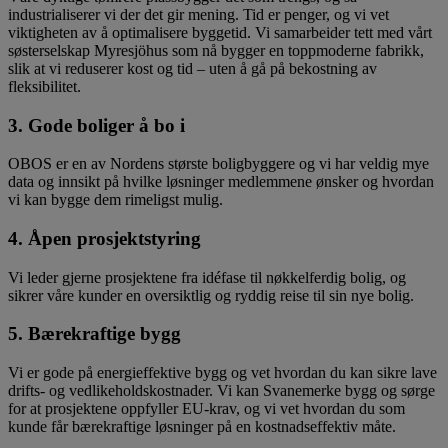
industrialiserer vi der det gir mening. Tid er penger, og vi vet
viktigheten av å optimalisere byggetid. Vi samarbeider tett med vårt
søsterselskap Myresjöhus som nå bygger en toppmoderne fabrikk,
slik at vi reduserer kost og tid – uten å gå på bekostning av
fleksibilitet.
3. Gode boliger å bo i
OBOS er en av Nordens største boligbyggere og vi har veldig mye
data og innsikt på hvilke løsninger medlemmene ønsker og hvordan
vi kan bygge dem rimeligst mulig.
4. Åpen prosjektstyring
Vi leder gjerne prosjektene fra idéfase til nøkkelferdig bolig, og
sikrer våre kunder en oversiktlig og ryddig reise til sin nye bolig.
5. Bærekraftige bygg
Vi er gode på energieffektive bygg og vet hvordan du kan sikre lave
drifts- og vedlikeholdskostnader. Vi kan Svanemerke bygg og sørge
for at prosjektene oppfyller EU-krav, og vi vet hvordan du som
kunde får bærekraftige løsninger på en kostnadseffektiv måte.