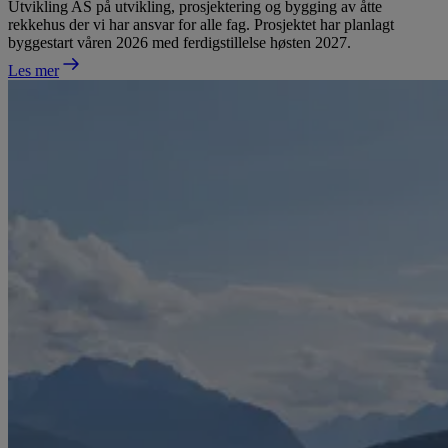
Utvikling AS på utvikling, prosjektering og bygging av åtte
rekkehus der vi har ansvar for alle fag. Prosjektet har planlagt
byggestart våren 2026 med ferdigstillelse høsten 2027.
Les mer