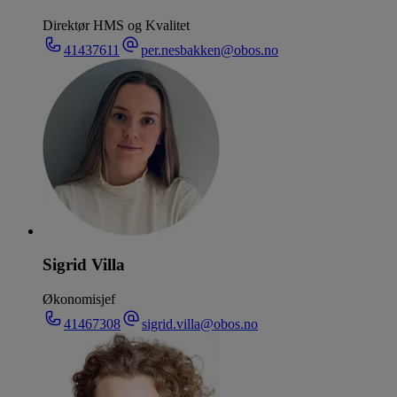
Direktør HMS og Kvalitet
41437611
per.nesbakken@obos.no
Sigrid Villa
Økonomisjef
41467308
sigrid.villa@obos.no