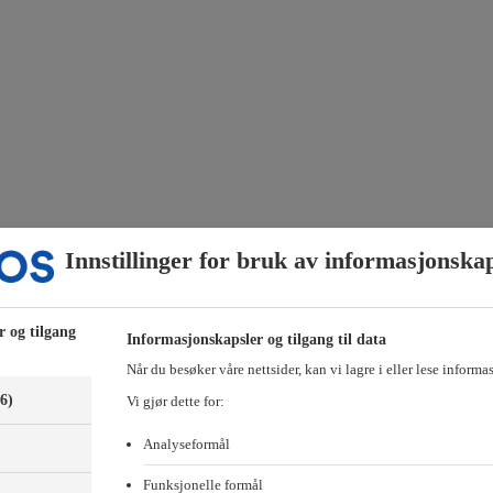
Innstillinger for bruk av informasjonska
evere på vår visjon og våre mål over tid trenger vi medarbeidere med 
r og tilgang
Informasjonskapsler og tilgang til data
nnet rundt oss. Dette gjelder våre egne medarbeidere, men også levera
Når du besøker våre nettsider, kan vi lagre i eller lese informa
(6)
Vi gjør dette for:
rert del av alt vi gjør, en del av hvordan vi tenker og hvordan vi jobber
ordan vi skal:
Analyseformål
Funksjonelle formål