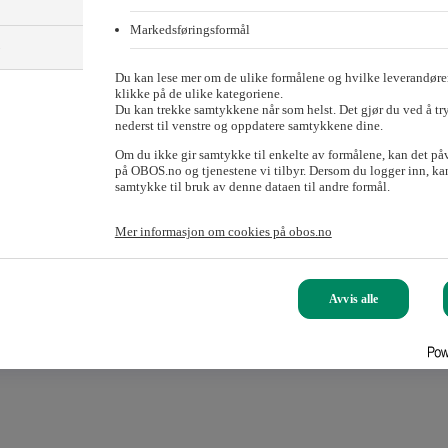
 de er, og hvor alle opplever å bli inkludert i arbeidsmiljøet.
Markedsføringsformål
)
k bidrar til suksess. For å lese mer om hvordan vi jobber, se vår årlige
b
Du kan lese mer om de ulike formålene og hvilke leverandører
klikke på de ulike kategoriene.
Du kan trekke samtykkene når som helst. Det gjør du ved å tr
nederst til venstre og oppdatere samtykkene dine.
Om du ikke gir samtykke til enkelte av formålene, kan det på
på OBOS.no og tjenestene vi tilbyr. Dersom du logger inn, kan
samtykke til bruk av denne dataen til andre formål.
Mer informasjon om cookies på obos.no
Avvis alle