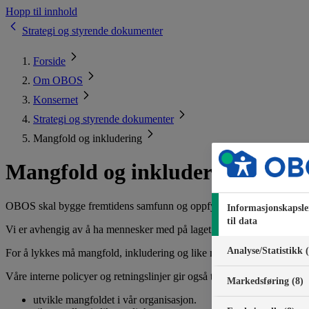
Hopp til innhold
Strategi og styrende dokumenter
Forside
Om OBOS
Konsernet
Strategi og styrende dokumenter
Mangfold og inkludering
Mangfold og inkludering
OBOS skal bygge fremtidens samfunn og oppfylle boligdrømmer. For å l
Informasjonskapsle
til data
Vi er avhengig av å ha mennesker med på laget som gjenspeiler samfu
Analyse/Statistikk 
For å lykkes må mangfold, inkludering og like muligheter være en integ
Våre interne policyer og retningslinjer gir også tydelige føringer på hv
Markedsføring (8)
utvikle mangfoldet i vår organisasjon.