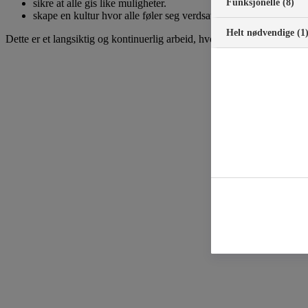
sikre at alle gis like muligheter.
Funksjonelle (8)
skape en kultur hvor alle føler seg verdsatt og respektert for den
Helt nødvendige (1
Dette er et langsiktig og kontinuerlig arbeid, hvor summen av alle tilta