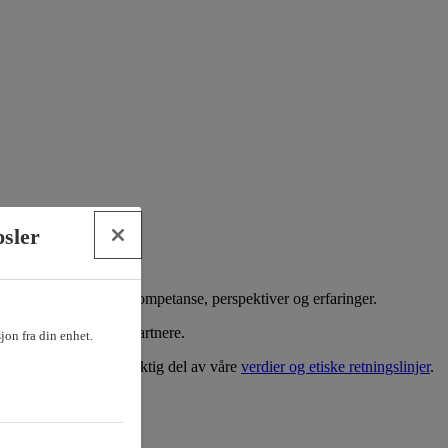
psler
et bredt spekter av kompetanse, perspektiver og erfaringer.
ndører og samarbeidspartnere.
sjon fra din enhet.
. Derfor er dette en viktig del av våre
verdier og etiske retningslinjer
.