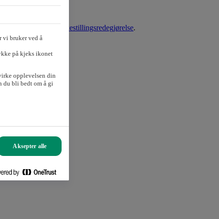
ærekraftsrapport
og
likestillingsredegjørelse
.
 vi bruker ved å
ykke på kjeks ikonet
virke opplevelsen din
 du bli bedt om å gi
Aksepter alle