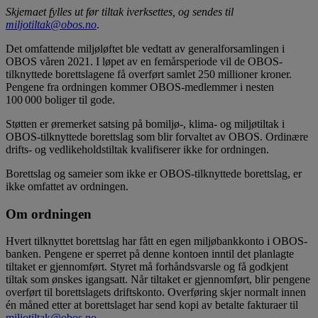
Skjemaet fylles ut før tiltak iverksettes, og sendes til
miljotiltak@obos.no
.
Det omfattende miljøløftet ble vedtatt av generalforsamlingen i
OBOS våren 2021. I løpet av en femårsperiode vil de OBOS-
tilknyttede borettslagene få overført samlet 250 millioner kroner.
Pengene fra ordningen kommer OBOS-medlemmer i nesten
100 000 boliger til gode.
Støtten er øremerket satsing på bomiljø-, klima- og miljøtiltak i
OBOS-tilknyttede borettslag som blir forvaltet av OBOS. Ordinære
drifts- og vedlikeholdstiltak kvalifiserer ikke for ordningen.
Borettslag og sameier som ikke er OBOS-tilknyttede borettslag, er
ikke omfattet av ordningen.
Om ordningen
Hvert tilknyttet borettslag har fått en egen miljøbankkonto i OBOS-
banken. Pengene er sperret på denne kontoen inntil det planlagte
tiltaket er gjennomført. Styret må forhåndsvarsle og få godkjent
tiltak som ønskes igangsatt. Når tiltaket er gjennomført, blir pengene
overført til borettslagets driftskonto. Overføring skjer normalt innen
én måned etter at borettslaget har send kopi av betalte fakturaer til
miljotiltak@obos.no
.