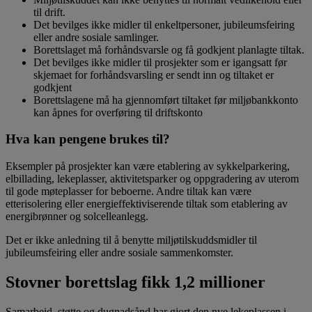
til drift.
Det bevilges ikke midler til enkeltpersoner, jubileumsfeiring
eller andre sosiale samlinger.
Borettslaget må forhåndsvarsle og få godkjent planlagte tiltak.
Det bevilges ikke midler til prosjekter som er igangsatt før
skjemaet for forhåndsvarsling er sendt inn og tiltaket er
godkjent
Borettslagene må ha gjennomført tiltaket før miljøbankkonto
kan åpnes for overføring til driftskonto
Hva kan pengene brukes til?
Eksempler på prosjekter kan være etablering av sykkelparkering,
elbillading, lekeplasser, aktivitetsparker og oppgradering av uterom
til gode møteplasser for beboerne. Andre tiltak kan være
etterisolering eller energieffektiviserende tiltak som etablering av
energibrønner og solcelleanlegg.
Det er ikke anledning til å benytte miljøtilskuddsmidler til
jubileumsfeiring eller andre sosiale sammenkomster.
Stovner borettslag fikk 1,2 millioner
Samarbeid, støtte og dugnadsånd har gjort den nye lekeplassen i