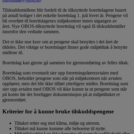
Tilskuddsmidlene blir fordelt til de tilknyttede borettslagene basert
på antall boliger i det enkelte borettslag 1. juli hvert år. Pengene vil
bli overført til borettslagenes miljøkontoer innen utgangen av
året. Nye OBOS-tilknyttede borettslag vil også få tilskuddsmidler
innenfor den vedtatte rammen.
Det er ikke noe krav om at pengene skal benyttes i det året de
tildeles. Det viktige er borettslaget finner gode miljøtiltak å benytte
midlene til.
Borettslag kan gjerne gå sammen for gjennomføring av felles tiltak.
Borettslag som eventuelt sier opp forretningsføreravtalen med
OBOS, beholder pengene som står på miljøkontoen når avtalen
opphører, men det blir ikke tilført ytterligere midler. Borettslag som
sier opp avtalen med OBOS vil ikke kunne ta ut pengene som står
på konto før det foreligger dokumentasjon på at miljøtiltaket er
gjennomført.
Kriterier for å kunne bruke tilskuddspengene
Tiltaket retter seg mot klima, miljø og uterom.
Tiltaket må kunne komme alle beboerne til nytte.
Miljøtilskuddet kan ikke benyttes til normalt vedlikehold eller