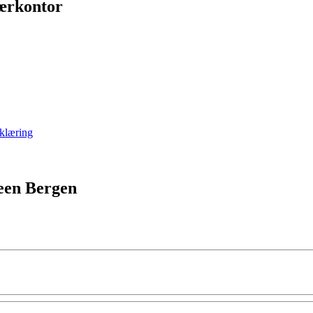
nærkontor
klæring
een Bergen