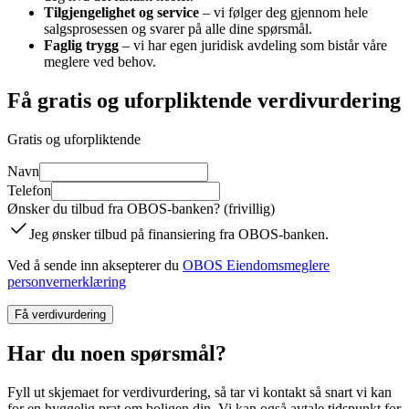
Tilgjengelighet og service
–
vi følger deg gjennom hele
salgsprosessen og svarer på alle dine spørsmål.
Faglig trygg
–
vi har egen juridisk avdeling som bistår våre
meglere ved behov.
Få gratis og uforpliktende verdivurdering
Gratis og uforpliktende
Navn
Telefon
Ønsker du tilbud fra OBOS-banken? (frivillig)
Jeg ønsker tilbud på finansiering fra OBOS-banken.
Ved å sende inn aksepterer du
OBOS Eiendomsmeglere
personvernerklæring
Få verdivurdering
Har du noen spørsmål?
Fyll ut skjemaet for verdivurdering, så tar vi kontakt så snart vi kan
for en hyggelig prat om boligen din. Vi kan også avtale tidspunkt for