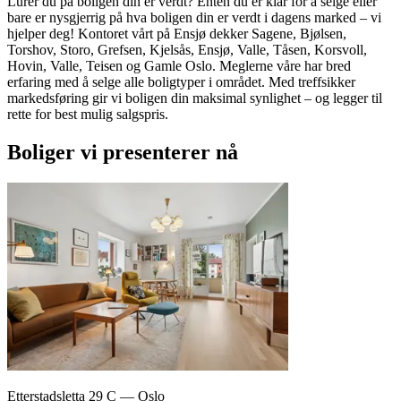
Lurer du på boligen din er verdt? Enten du er klar for å selge eller
bare er nysgjerrig på hva boligen din er verdt i dagens marked – vi
hjelper deg! Kontoret vårt på Ensjø dekker Sagene, Bjølsen,
Torshov, Storo, Grefsen, Kjelsås, Ensjø, Valle, Tåsen, Korsvoll,
Hovin, Valle, Teisen og Gamle Oslo. Meglerne våre har bred
erfaring med å selge alle boligtyper i området. Med treffsikker
markedsføring gir vi boligen din maksimal synlighet – og legger til
rette for best mulig salgspris.
Boliger vi presenterer nå
Etterstadsletta 29 C
—
Oslo