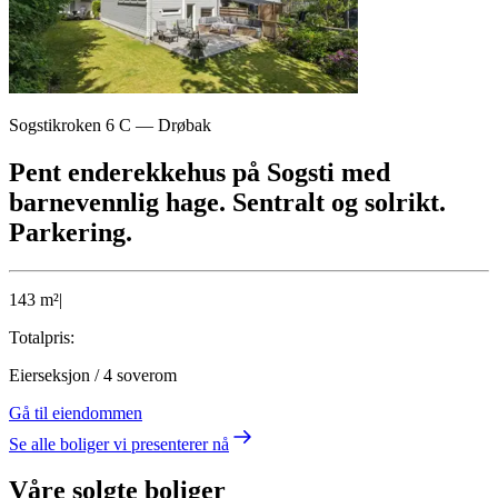
Sogstikroken 6 C
—
Drøbak
Pent enderekkehus på Sogsti med
barnevennlig hage. Sentralt og solrikt.
Parkering.
143
m²
|
Totalpris:
Eierseksjon
/
4
soverom
Gå til eiendommen
Se alle boliger vi presenterer nå
Våre solgte boliger