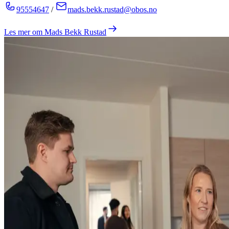
95554647
/
mads.bekk.rustad@obos.no
Les mer om
Mads Bekk Rustad