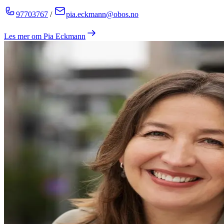
97703767
/
pia.eckmann@obos.no
Les mer om
Pia Eckmann