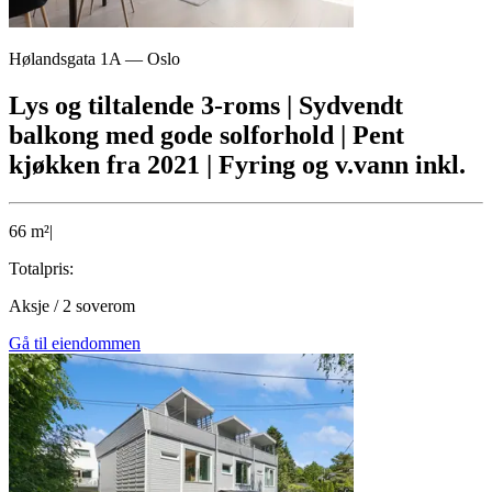
Hølandsgata 1A
—
Oslo
Lys og tiltalende 3-roms | Sydvendt
balkong med gode solforhold | Pent
kjøkken fra 2021 | Fyring og v.vann inkl.
66
m²
|
Totalpris:
Aksje
/
2
soverom
Gå til eiendommen