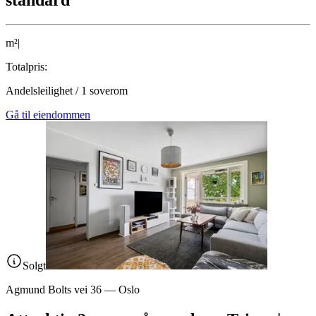
standard
m²
|
Totalpris:
Andelsleilighet
/
1
soverom
Gå til eiendommen
Solgt
Agmund Bolts vei 36
—
Oslo