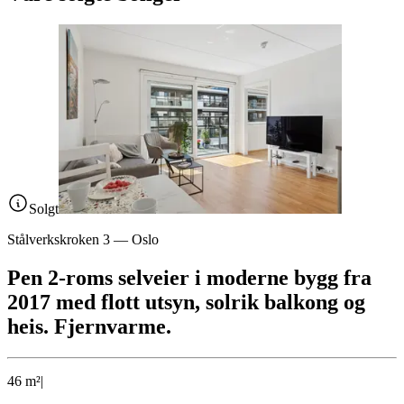
Solgt
Stålverkskroken 3
—
Oslo
Pen 2-roms selveier i moderne bygg fra
2017 med flott utsyn, solrik balkong og
heis. Fjernvarme.
46
m²
|