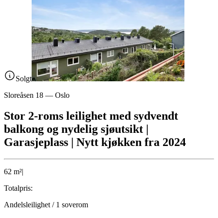
Solgt
Sloreåsen 18
—
Oslo
Stor 2-roms leilighet med sydvendt
balkong og nydelig sjøutsikt |
Garasjeplass | Nytt kjøkken fra 2024
62
m²
|
Totalpris:
Andelsleilighet
/
1
soverom