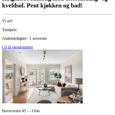
kveldsol. Pent kjøkken og bad!
55
m²
|
Totalpris:
Andelsleilighet
/
1
soverom
Gå til eiendommen
Havreveien 45
—
Oslo