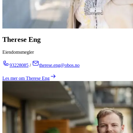
Therese Eng
Eiendomsmegler
93228085
/
therese.eng@obos.no
Les mer om
Therese Eng