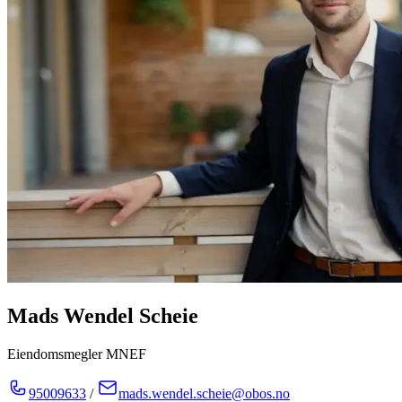
Mads Wendel Scheie
Eiendomsmegler MNEF
95009633
/
mads.wendel.scheie@obos.no