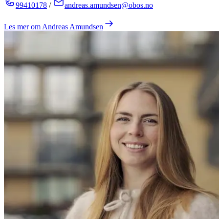
99410178
/
andreas.amundsen@obos.no
Les mer om
Andreas Amundsen