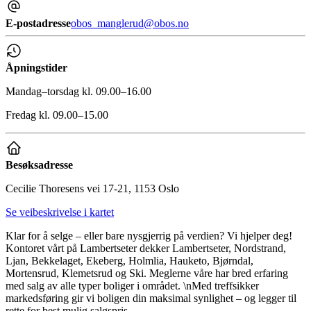
E-postadresse
obos_manglerud@obos.no
Åpningstider
Mandag–torsdag kl. 09.00–16.00
Fredag kl. 09.00–15.00
Besøksadresse
Cecilie Thoresens vei 17-21, 1153 Oslo
Se veibeskrivelse i kartet
Klar for å selge – eller bare nysgjerrig på verdien? Vi hjelper deg!
Kontoret vårt på Lambertseter dekker Lambertseter, Nordstrand,
Ljan, Bekkelaget, Ekeberg, Holmlia, Hauketo, Bjørndal,
Mortensrud, Klemetsrud og Ski. Meglerne våre har bred erfaring
med salg av alle typer boliger i området. \nMed treffsikker
markedsføring gir vi boligen din maksimal synlighet – og legger til
rette for best mulig salgspris.