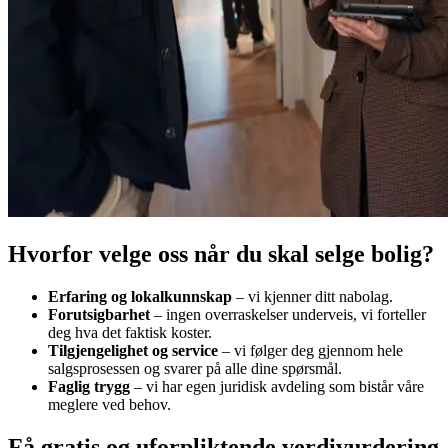
Hvorfor velge oss når du skal selge bolig?
Erfaring og lokalkunnskap
–
vi kjenner ditt nabolag.
Forutsigbarhet
–
ingen overraskelser underveis, vi forteller
deg hva det faktisk koster.
Tilgjengelighet og service
–
vi følger deg gjennom hele
salgsprosessen og svarer på alle dine spørsmål.
Faglig trygg
–
vi har egen juridisk avdeling som bistår våre
meglere ved behov.
Få gratis og uforpliktende verdivurdering