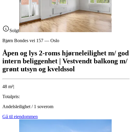
Solgt
Bjørn Bondes vei 157
—
Oslo
Åpen og lys 2-roms hjørneleilighet m/ god
intern beliggenhet | Vestvendt balkong m/
grønt utsyn og kveldssol
48
m²
|
Totalpris:
Andelsleilighet
/
1
soverom
Gå til eiendommen