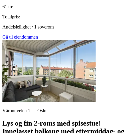
61
m²
|
Totalpris:
Andelsleilighet
/
1
soverom
Gå til eiendommen
Våronnveien 1
—
Oslo
Lys og fin 2-roms med spisestue!
Innglasset balkong med ettermiddag- og