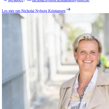
94148063
/
nicholai.nyborg.kristiansen@obos.no
Les mer om
Nicholai Nyborg Kristiansen