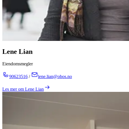
Lene Lian
Eiendomsmegler
90623516
/
lene.lian@obos.no
Les mer om
Lene Lian