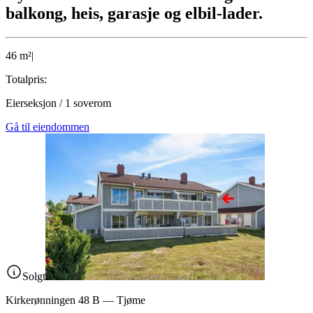
balkong, heis, garasje og elbil-lader.
46
m²
|
Totalpris:
Eierseksjon
/
1
soverom
Gå til eiendommen
Solgt
Kirkerønningen 48 B
—
Tjøme