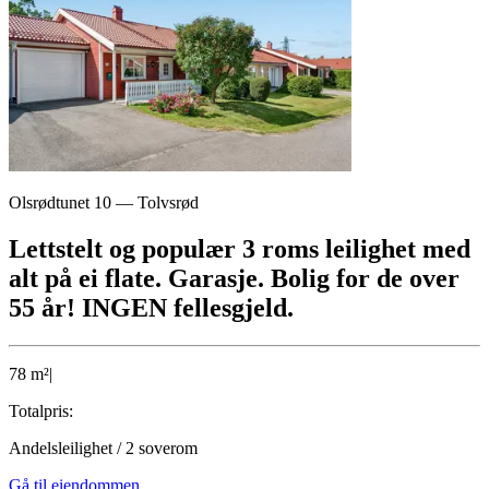
Olsrødtunet 10
—
Tolvsrød
Lettstelt og populær 3 roms leilighet med
alt på ei flate. Garasje. Bolig for de over
55 år! INGEN fellesgjeld.
78
m²
|
Totalpris:
Andelsleilighet
/
2
soverom
Gå til eiendommen