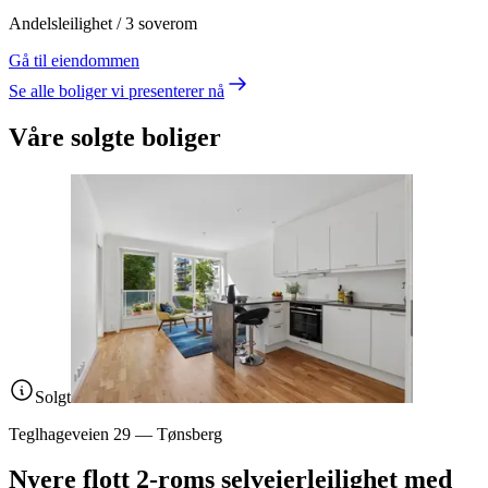
Andelsleilighet
/
3
soverom
Gå til eiendommen
Se alle boliger vi presenterer nå
Våre solgte boliger
Solgt
Teglhageveien 29
—
Tønsberg
Nyere flott 2-roms selveierleilighet med