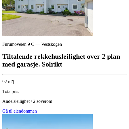
Furumoveien 9 C
—
Vestskogen
Tiltalende rekkehusleilighet over 2 plan
med garasje. Solrikt
92
m²
|
Totalpris:
Andelsleilighet
/
2
soverom
Gå til eiendommen