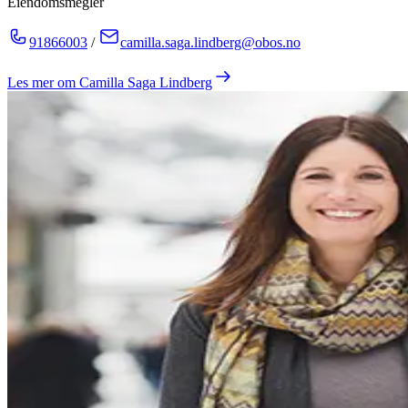
Eiendomsmegler
91866003
/
camilla.saga.lindberg@obos.no
Les mer om
Camilla Saga Lindberg