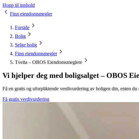
Hopp til innhold
Finn eiendomsmegler
Forside
Bolig
Selge bolig
Finn eiendomsmegler
Tveita – OBOS Eiendomsmeglere
Vi hjelper deg med boligsalget – OBOS E
Få en gratis og uforpliktende verdivurdering av boligen din, enten du sn
Få gratis verdivurdering