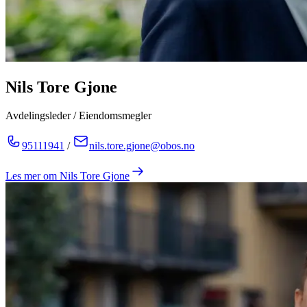
Nils Tore Gjone
Avdelingsleder / Eiendomsmegler
95111941
/
nils.tore.gjone@obos.no
Les mer om
Nils Tore Gjone