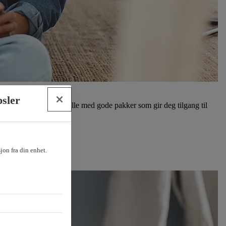
psler
RiksTV eller Strim – alle med gode pakker som gir deg tilgang til
sjon fra din enhet.