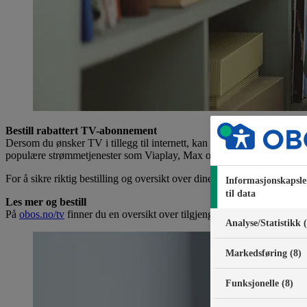
Bestill rabattert TV-abonnement
Dersom du ønsker TV i tillegg til internett, kan du bestille et rabat
populære strømmetjenester som Viaplay, Max og TV 2 Play, avhengig
For å sikre riktig bestilling og oversikt over dine valg, anbefaler vi a
Informasjonskapsle
til data
Les mer og bestill
På
obos.no/tv
finner du en oversikt over tilgjengelige leverandører, hv
Analyse/Statistikk 
Markedsføring (8)
Funksjonelle (8)