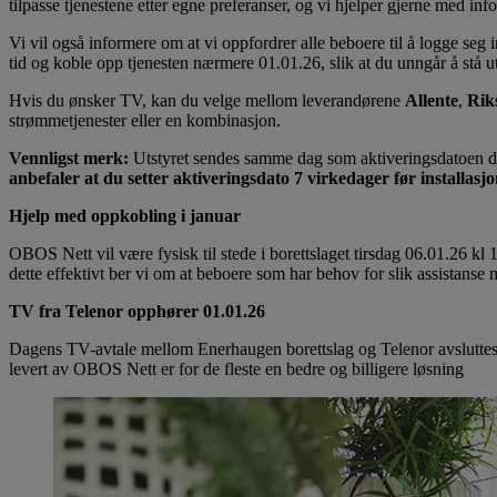
tilpasse tjenestene etter egne preferanser, og vi hjelper gjerne med in
Vi vil også informere om at vi oppfordrer alle beboere til å logge seg 
tid og koble opp tjenesten nærmere 01.01.26, slik at du unngår å stå 
Hvis du ønsker TV, kan du velge mellom leverandørene
Allente
,
Rik
strømmetjenester eller en kombinasjon.
Vennligst merk:
Utstyret sendes samme dag som aktiveringsdatoen du le
anbefaler at du setter aktiveringsdato 7 virkedager før installasj
Hjelp med oppkobling i januar
OBOS Nett vil være fysisk til stede i borettslaget tirsdag 06.01.26 kl 
dette effektivt ber vi om at beboere som har behov for slik assistanse mel
TV fra Telenor opphører 01.01.26
Dagens TV-avtale mellom Enerhaugen borettslag og Telenor avsluttes 
levert av OBOS Nett er for de fleste en bedre og billigere løsning