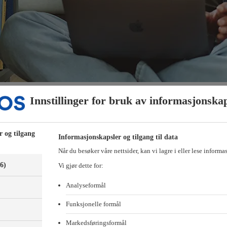
Innstillinger for bruk av informasjonska
tert TV-abonnement med dekoder inkludert. Du kan velge mellom Allente, 
 av leverandør.
t beboere logger inn på Min side for å bestille TV-tjenesten de ønsker.
r og tilgang
Informasjonskapsler og tilgang til data
Når du besøker våre nettsider, kan vi lagre i eller lese informa
a de tilbyr, og hvordan du enkelt kan bestille TV-tjenester.
(6)
Vi gjør dette for:
Analyseformål
Funksjonelle formål
Markedsføringsformål