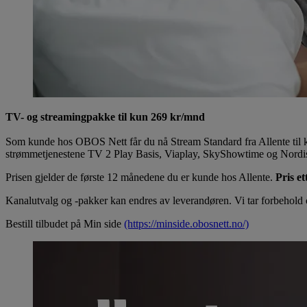
TV- og streamingpakke til kun 269 kr/mnd
Som kunde hos OBOS Nett får du nå Stream Standard fra Allente til
strømmetjenestene TV 2 Play Basis, Viaplay, SkyShowtime og Nordis
Prisen gjelder de første 12 månedene du er kunde hos Allente.
Pris e
Kanalutvalg og -pakker kan endres av leverandøren. Vi tar forbehold o
Bestill tilbudet på Min side
(https://minside.obosnett.no/)