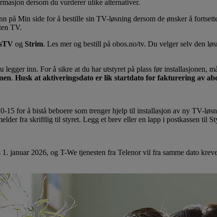
formasjon dersom du vurderer ulike alternativer.
inn på Min side for å bestille sin TV-løsning dersom de ønsker å fortsett
uten TV.
sTV
og
Strim
. Les mer og bestill på obos.no/tv. Du velger selv den lø
gger inn. For å sikre at du har utstyret på plass før installasjonen, må
onen
.
Husk at aktiveringsdato er lik startdato for fakturering av a
10-15 for å bistå beboere som trenger hjelp til installasjon av ny TV-løs
der fra skriftlig til styret. Legg et brev eller en lapp i postkassen til St
1. januar 2026, og T-We tjenesten fra Telenor vil fra samme dato krev