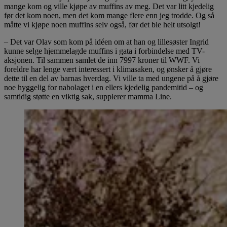
mange kom og ville kjøpe av muffins av meg. Det var litt kjedelig
før det kom noen, men det kom mange flere enn jeg trodde. Og så
måtte vi kjøpe noen muffins selv også, før det ble helt utsolgt!
– Det var Olav som kom på idéen om at han og lillesøster Ingrid
kunne selge hjemmelagde muffins i gata i forbindelse med TV-
aksjonen. Til sammen samlet de inn 7997 kroner til WWF. Vi
foreldre har lenge vært interessert i klimasaken, og ønsker å gjøre
dette til en del av barnas hverdag. Vi ville ta med ungene på å gjøre
noe hyggelig for nabolaget i en ellers kjedelig pandemitid – og
samtidig støtte en viktig sak, supplerer mamma Line.