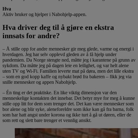
Hva
Aktiv bruker og hjelper i Nabohjelp-appen.
Hva driver deg til å gjøre en ekstra
innsats for andre?
– Å stille opp for andre mennesker gir meg glede, varme og energi i
hverdagen. Jeg har selv opplevd gleden av å få hjelp under
pandemien. Da Norge stengte ned, måtte jeg i karantene på grunn av
sykdom. Da måtte jeg på dagen leie en leilighet, og var helt alene
uten TV og Wi-Fi. Familien leverte mat på døra, men det lille ekstra
– som en god kopp kaffe og nybakt brød fra bakeren – fikk jeg via
snille mennesker og appen Nabohjelp.
– Én ting er det praktiske. En like viktig dimensjon var den
menneskelige kontakten det innebar. Det betyr mye for meg å kunne
stille opp litt for dem som trenger det. Det kan være mennesker som
bor alene og blir syke, aleneforeldre som ikke kan gå fra barna, folk
som har hatt angst under korona og ikke turt å gå ut døren, eller de
som rett og slett bare trenger et vennlig ansikt.