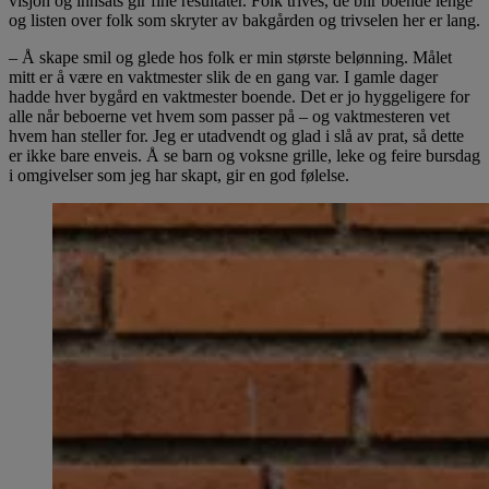
visjon og innsats gir fine resultater. Folk trives, de blir boende lenge
og listen over folk som skryter av bakgården og trivselen her er lang.
– Å skape smil og glede hos folk er min største belønning. Målet
mitt er å være en vaktmester slik de en gang var. I gamle dager
hadde hver bygård en vaktmester boende. Det er jo hyggeligere for
alle når beboerne vet hvem som passer på – og vaktmesteren vet
hvem han steller for. Jeg er utadvendt og glad i slå av prat, så dette
er ikke bare enveis. Å se barn og voksne grille, leke og feire bursdag
i omgivelser som jeg har skapt, gir en god følelse.