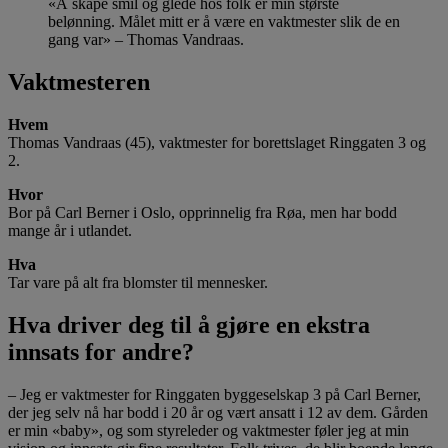
«Å skape smil og glede hos folk er min største
belønning. Målet mitt er å være en vaktmester slik de en
gang var» – Thomas Vandraas.
Vaktmesteren
Hvem
Thomas Vandraas (45), vaktmester for borettslaget Ringgaten 3 og
2.
Hvor
Bor på Carl Berner i Oslo, opprinnelig fra Røa, men har bodd
mange år i utlandet.
Hva
Tar vare på alt fra blomster til mennesker.
Hva driver deg til å gjøre en ekstra
innsats for andre?
– Jeg er vaktmester for Ringgaten byggeselskap 3 på Carl Berner,
der jeg selv nå har bodd i 20 år og vært ansatt i 12 av dem. Gården
er min «baby», og som styreleder og vaktmester føler jeg at min