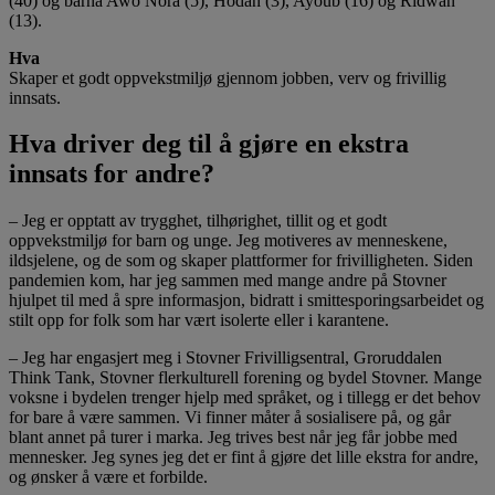
(40) og barna Awo Nora (5), Hodan (3), Ayoub (16) og Ridwan
(13).
Hva
Skaper et godt oppvekstmiljø gjennom jobben, verv og frivillig
innsats.
Hva driver deg til å gjøre en ekstra
innsats for andre?
– Jeg er opptatt av trygghet, tilhørighet, tillit og et godt
oppvekstmiljø for barn og unge. Jeg motiveres av menneskene,
ildsjelene, og de som og skaper plattformer for frivilligheten. Siden
pandemien kom, har jeg sammen med mange andre på Stovner
hjulpet til med å spre informasjon, bidratt i smittesporingsarbeidet og
stilt opp for folk som har vært isolerte eller i karantene.
– Jeg har engasjert meg i Stovner Frivilligsentral, Groruddalen
Think Tank, Stovner flerkulturell forening og bydel Stovner. Mange
voksne i bydelen trenger hjelp med språket, og i tillegg er det behov
for bare å være sammen. Vi finner måter å sosialisere på, og går
blant annet på turer i marka. Jeg trives best når jeg får jobbe med
mennesker. Jeg synes jeg det er fint å gjøre det lille ekstra for andre,
og ønsker å være et forbilde.