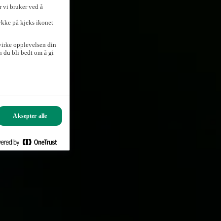
 vi bruker ved å
ykke på kjeks ikonet
virke opplevelsen din
 du bli bedt om å gi
Aksepter alle