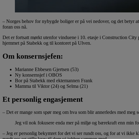
– Norges behov for nybygde boliger er på vei nedover, og det betyr at 
foran oss nå.
Det er fortsatt mørkt utenfor vinduene i 10. etasje i Construction Ci
hjemmet på Stabekk og til kontoret på Ulven.
Om konsernsjefen:
Marianne Ebbesen Gjertsen (53)
Ny konsernsjef i OBOS
Bor på Stabekk med ektemannen Frank
Mamma til Viktor (24) og Selma (21)
Et personlig engasjement
– Det er mange som spør meg om hva som blir annerledes med meg som k
Jeg vil nok fokusere enda mer på miljø og bærekraft enn min fo
– Jeg er personlig bekymret for det vi ser rundt oss, og for at vi ikke k
rundt oss og stille krav til dem vi jobber sammen med.