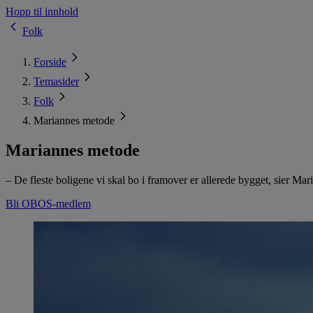
Hopp til innhold
Folk
Forside
Temasider
Folk
Mariannes metode
Mariannes metode
– De fleste boligene vi skal bo i framover er allerede bygget, sier 
Bli OBOS-medlem