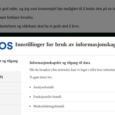
god måte, og jeg som konsernsjef har mulighet til å bruke den på en måt
nart forklare hvorfor.
 barnebarn og oldebarn skal ha et godt sted å leve.
Innstillinger for bruk av informasjonska
r og tilgang
Informasjonskapsler og tilgang til data
Når du besøker våre nettsider, kan vi lagre i eller lese informa
(6)
Vi gjør dette for:
Analyseformål
Funksjonelle formål
Markedsføringsformål
)