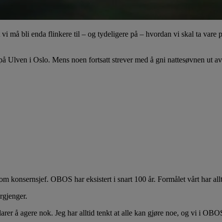
vi må bli enda flinkere til – og tydeligere på – hvordan vi skal ta vare
ty på Ulven i Oslo. Mens noen fortsatt strever med å gni nattesøvnen ut 
onsernsjef. OBOS har eksistert i snart 100 år. Formålet vårt har allti
rgjenger.
larer å agere nok. Jeg har alltid tenkt at alle kan gjøre noe, og vi i OBO