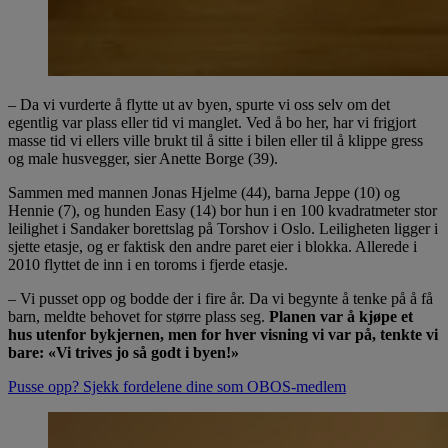
– Da vi vurderte å flytte ut av byen, spurte vi oss selv om det
egentlig var plass eller tid vi manglet. Ved å bo her, har vi frigjort
masse tid vi ellers ville brukt til å sitte i bilen eller til å klippe gress
og male husvegger, sier Anette Borge (39).
Sammen med mannen Jonas Hjelme (44), barna Jeppe (10) og
Hennie (7), og hunden Easy (14) bor hun i en 100 kvadratmeter stor
leilighet i Sandaker borettslag på Torshov i Oslo. Leiligheten ligger i
sjette etasje, og er faktisk den andre paret eier i blokka. Allerede i
2010 flyttet de inn i en toroms i fjerde etasje.
– Vi pusset opp og bodde der i fire år. Da vi begynte å tenke på å få
barn, meldte behovet for større plass seg.
Planen var å kjøpe et
hus utenfor bykjernen, men for hver visning vi var på, tenkte vi
bare: «Vi trives jo så godt i byen!»
Pusse opp? Sjekk fordelene dine som OBOS-medlem