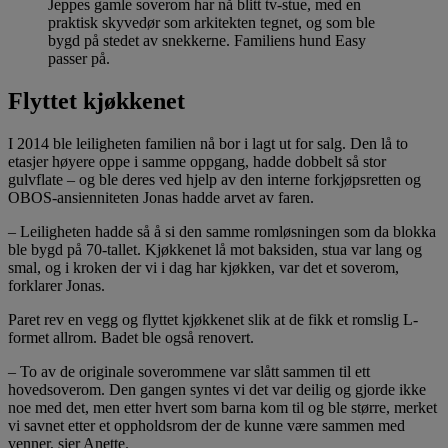
Jeppes gamle soverom har nå blitt tv-stue, med en
praktisk skyvedør som arkitekten tegnet, og som ble
bygd på stedet av snekkerne. Familiens hund Easy
passer på.
Flyttet kjøkkenet
I 2014 ble leiligheten familien nå bor i lagt ut for salg. Den lå to
etasjer høyere oppe i samme oppgang, hadde dobbelt så stor
gulvflate – og ble deres ved hjelp av den interne forkjøpsretten og
OBOS-ansienniteten Jonas hadde arvet av faren.
– Leiligheten hadde så å si den samme romløsningen som da blokka
ble bygd på 70-tallet. Kjøkkenet lå mot baksiden, stua var lang og
smal, og i kroken der vi i dag har kjøkken, var det et soverom,
forklarer Jonas.
Paret rev en vegg og flyttet kjøkkenet slik at de fikk et romslig L-
formet allrom. Badet ble også renovert.
– To av de originale soverommene var slått sammen til ett
hovedsoverom. Den gangen syntes vi det var deilig og gjorde ikke
noe med det, men etter hvert som barna kom til og ble større, merket
vi savnet etter et oppholdsrom der de kunne være sammen med
venner, sier Anette.