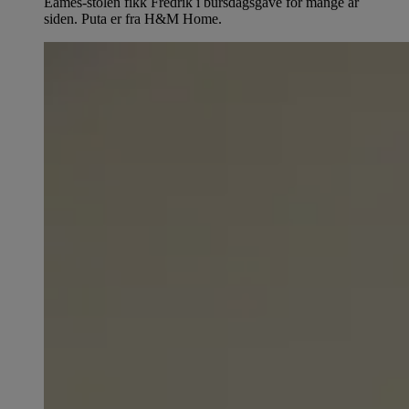
Eames-stolen fikk Fredrik i bursdagsgave for mange år
siden. Puta er fra H&M Home.