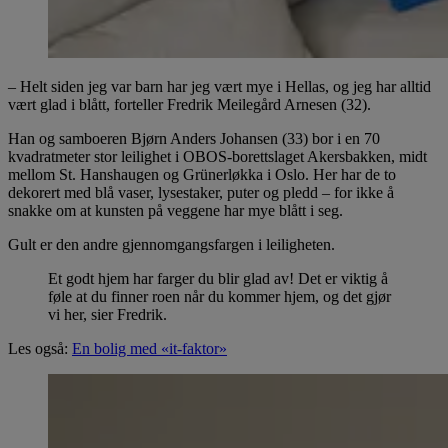
– Helt siden jeg var barn har jeg vært mye i Hellas, og jeg har alltid
vært glad i blått, forteller Fredrik Meilegård Arnesen (32).
Han og samboeren Bjørn Anders Johansen (33) bor i en 70
kvadratmeter stor leilighet i OBOS-borettslaget Akersbakken, midt
mellom St. Hanshaugen og Grünerløkka i Oslo. Her har de to
dekorert med blå vaser, lysestaker, puter og pledd – for ikke å
snakke om at kunsten på veggene har mye blått i seg.
Gult er den andre gjennomgangsfargen i leiligheten.
Et godt hjem har farger du blir glad av! Det er viktig å
føle at du finner roen når du kommer hjem, og det gjør
vi her, sier Fredrik.
Les også:
En bolig med «it-faktor»