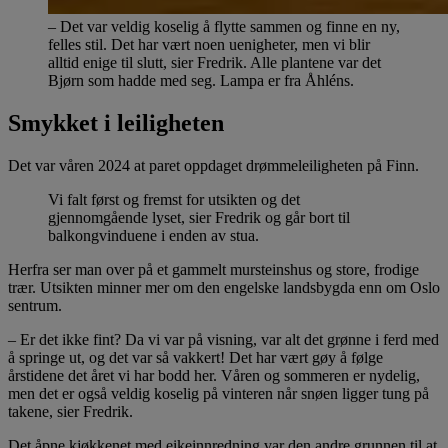
– Det var veldig koselig å flytte sammen og finne en ny,
felles stil. Det har vært noen uenigheter, men vi blir
alltid enige til slutt, sier Fredrik. Alle plantene var det
Bjørn som hadde med seg. Lampa er fra Åhléns.
Smykket i leiligheten
Det var våren 2024 at paret oppdaget drømmeleiligheten på Finn.
Vi falt først og fremst for utsikten og det
gjennomgående lyset, sier Fredrik og går bort til
balkongvinduene i enden av stua.
Herfra ser man over på et gammelt mursteinshus og store, frodige
trær. Utsikten minner mer om den engelske landsbygda enn om Oslo
sentrum.
– Er det ikke fint? Da vi var på visning, var alt det grønne i ferd med
å springe ut, og det var så vakkert! Det har vært gøy å følge
årstidene det året vi har bodd her. Våren og sommeren er nydelig,
men det er også veldig koselig på vinteren når snøen ligger tung på
takene, sier Fredrik.
Det åpne kjøkkenet med eikeinnredning var den andre grunnen til at