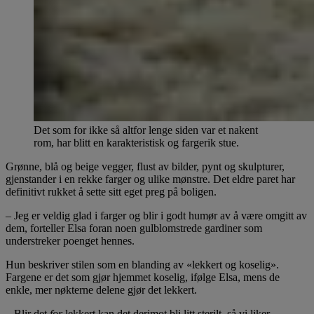
Det som for ikke så altfor lenge siden var et nakent
rom, har blitt en karakteristisk og fargerik stue.
Grønne, blå og beige vegger, flust av bilder, pynt og skulpturer,
gjenstander i en rekke farger og ulike mønstre. Det eldre paret har
definitivt rukket å sette sitt eget preg på boligen.
– Jeg er veldig glad i farger og blir i godt humør av å være omgitt av
dem, forteller Elsa foran noen gulblomstrede gardiner som
understreker poenget hennes.
Hun beskriver stilen som en blanding av «lekkert og koselig».
Fargene er det som gjør hjemmet koselig, ifølge Elsa, mens de
enkle, mer nøkterne delene gjør det lekkert.
– Blir det
for
lekkert kan det derimot bli litt sterilt, så vi liker