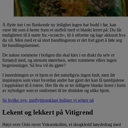
Å flytte inn i en flunkende ny leilighet ingen har bodd i før, kan
være litt som å hente fram et staffeli med et blankt lerret på: Du får
muligheten til å starte fra «scratch», til å utforme og lage akkurat hva
du vil. Men med et så stort handlingsrom er det fort gjort å føle seg
litt handlingslammet.
De nakne rommene i boligen din skal kles i en drakt du selv er
fornøyd med, og utenom størrelsen, setter rommene ellers ingen
begrensninger. Så hva vil du gjøre?
I innredningen av et hjem er det naturligvis ingen fasit, men litt
inspirasjon som viser hvordan andre har gjort det kan få tannhjulene
i topplokket til å rotere. Her får du se tre tidligere blanke lerret i form
av nyboliger som er omformet til tre distinkte og ulike hjem.
Se hvilke nye, innflyttingsklare boliger vi selger nå
Lekent og lekkert på Vitigrend
Høyt over Oslo ruver Voksenkollen, et skogkledd høydedrag med