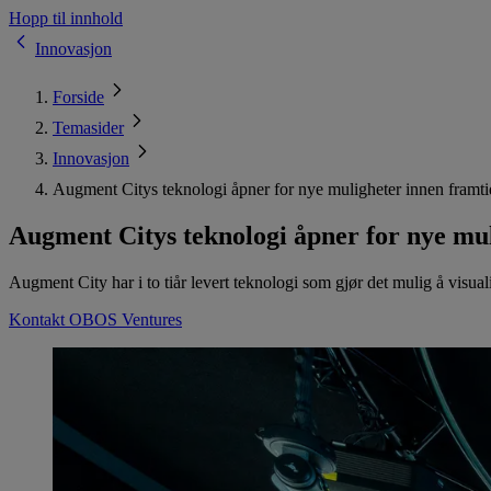
Hopp til innhold
Innovasjon
Forside
Temasider
Innovasjon
Augment Citys teknologi åpner for nye muligheter innen framti
Augment Citys teknologi åpner for nye mul
Augment City har i to tiår levert teknologi som gjør det mulig å visua
Kontakt OBOS Ventures