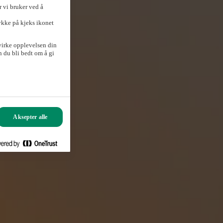
 vi bruker ved å
ykke på kjeks ikonet
virke opplevelsen din
 du bli bedt om å gi
Aksepter alle