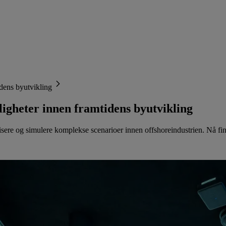
dens byutvikling
igheter innen framtidens byutvikling
lisere og simulere komplekse scenarioer innen offshoreindustrien. Nå fin