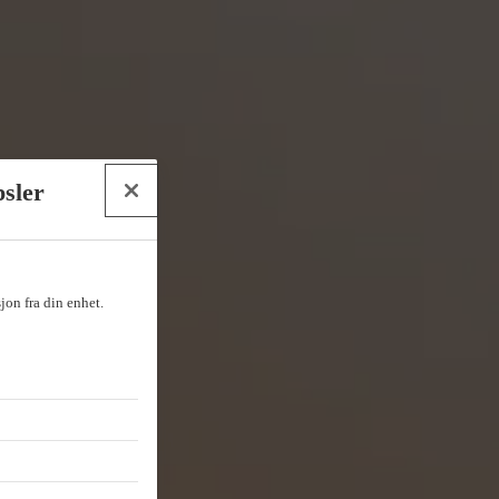
psler
sjon fra din enhet.