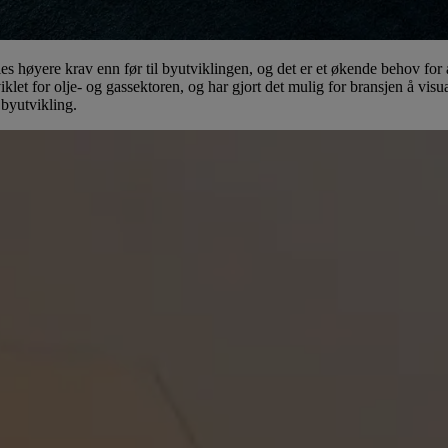
les høyere krav enn før til byutviklingen, og det er et økende behov for 
klet for olje- og gassektoren, og har gjort det mulig for bransjen å visu
 byutvikling.