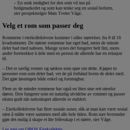
– En unik mulighet for den som vil inn på
boligmarkedet og som kan tenke seg en sosial boform,
sier prosjektselger Mats Tveter Våge.
Velg et rom som passer deg
Rommene i eierkollektivene kommer i ulike størrelser, fra 8 til 16
kvadratmeter. De største rommene har eget bad, mens de minste
deler bad med naboen. Mange synes det fungerer helt fint, mens
andre foretrekker å dele med en person de allerede har en relasjon
til.
– Det er særlig venner og søsken som spør om dette. Kjøper to
personer rom som deler bad, vet de på forhånd hvem de deler med.
Det gjør løsningen både enkel og forutsigbar.
Flere av de mindre rommene har også en liten stue rett utenfor
døren. Den fungerer som en naturlig utvidelse av rommet og passer
ekstra godt når naboskapet allerede er etablert.
– Eierkollektivene har flere sosiale soner, slik at man kan være sosial
uten å måtte være sammen med alle hele tiden. Rom nær hverandre
gjør det mulig å skape et lite fellesskap i et større, sier Våge.
Les mer om OBOS Eierkollektiv