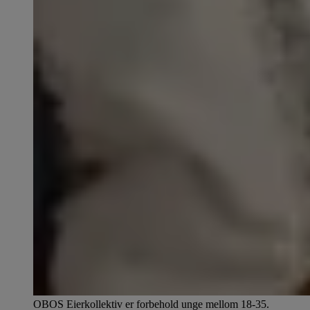
OBOS Eierkollektiv er forbehold unge mellom 18-35.