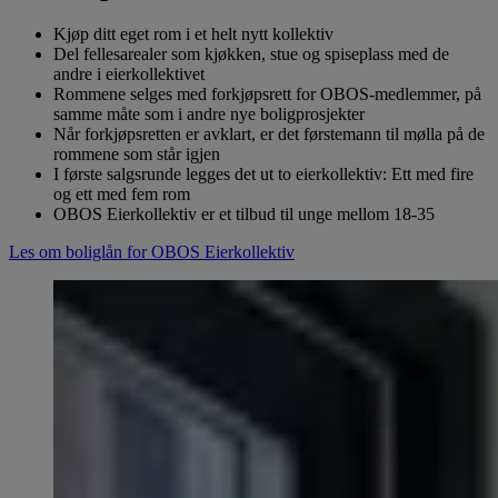
Kjøp ditt eget rom i et helt nytt kollektiv
Del fellesarealer som kjøkken, stue og spiseplass med de
andre i eierkollektivet
Rommene selges med forkjøpsrett for OBOS-medlemmer, på
samme måte som i andre nye boligprosjekter
Når forkjøpsretten er avklart, er det førstemann til mølla på de
rommene som står igjen
I første salgsrunde legges det ut to eierkollektiv: Ett med fire
og ett med fem rom
OBOS Eierkollektiv er et tilbud til unge mellom 18-35
Les om boliglån for OBOS Eierkollektiv