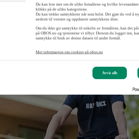
Du kan lese mer om de ulike formålene og hvilke leverandører
i å bidra til at flere velger sykkel til jobben. Derfor lar vi kunder få pr
klikke på de ulike kategoriene.
Du kan trekke samtykkene når som helst. Det gjør du ved å tr
nederst til venstre og oppdatere samtykkene dine.
Om du ikke gir samtykke til enkelte av formålene, kan det på
på OBOS.no og tjenestene vi tilbyr. Dersom du logger inn, kan
samtykke til bruk av denne dataen til andre formål.
Mer informasjon om cookies på obos.no
Avvis alle