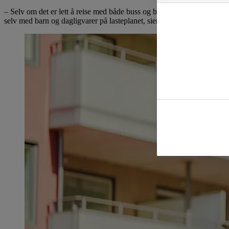
– Selv om det er lett å reise med både buss og bane fra Oppsal, ønsker v
selv med barn og dagligvarer på lasteplanet, sier Rønning.