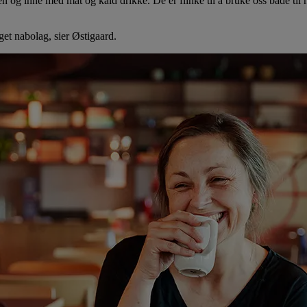
 og inne med mat og kald drikke. De er flinke til å bruke oss både til 
get nabolag, sier Østigaard.