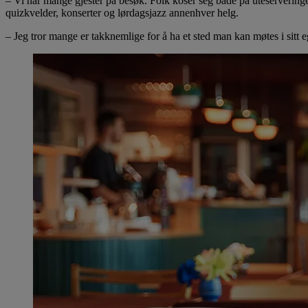
– Vi har mange gjester på besøk. Folk koser seg både på uteserveringen
quizkvelder, konserter og lørdagsjazz annenhver helg.
– Jeg tror mange er takknemlige for å ha et sted man kan møtes i sitt e