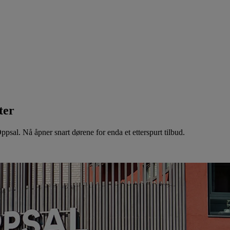
ter
psal. Nå åpner snart dørene for enda et etterspurt tilbud.