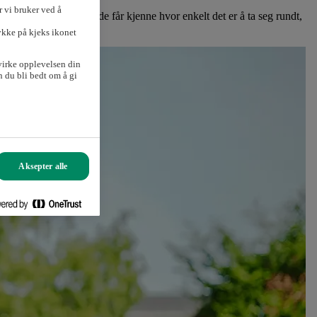
 vi bruker ved å
øve elsyklene våre, så de får kjenne hvor enkelt det er å ta seg rundt,
ykke på kjeks ikonet
virke opplevelsen din
 du bli bedt om å gi
Aksepter alle