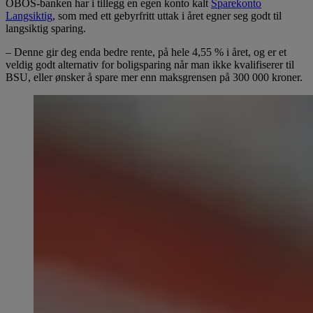
OBOS-banken har i tillegg en egen konto kalt
Sparekonto
Langsiktig
, som med ett gebyrfritt uttak i året egner seg godt til
langsiktig sparing.
– Denne gir deg enda bedre rente, på hele
4,55 %
i året, og er et
veldig godt alternativ for boligsparing når man ikke kvalifiserer til
BSU, eller ønsker å spare mer enn maksgrensen på 300 000 kroner.