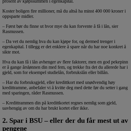
prosent av kjøpssummen i egenkapital.
Koster boligen fire millioner, må du altså ha minst 400 000 kroner i
oppsparte midler.
– Først bør du finne ut hvor mye du kan forvente å få i lån, sier
Rasmussen.
– Da vet du nemlig hva du kan kjøpe for, og dermed trenger i
egenkapital. I tillegg er det enklere å spare når du har noe konkret å
sikte mot.
Hva du kan få i lån avhenger av flere faktorer, men en god pekepinn
er å gange årslønnen din med fem, og trekke fra det du allerede har i
gjeld, som for eksempel studielån, forbrukslån eller billån.
– Har du forbruksgjeld, eller kredittkort med unødvendig høy
kredittramme, anbefaler vi å kvitte deg med dette før du setter i gang
med sparingen, råder Rasmussen.
– Kredittrammen din på kredittkortet regnes nemlig som gjeld,
uavhengig av om du har brukt kortet eller ikke.
2. Spar i BSU – eller der du får mest ut av
pengene