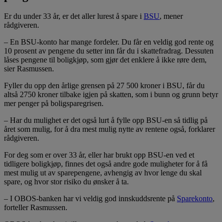
Er du under 33 år, er det aller lurest å spare i
BSU
, mener
rådgiveren.
– En BSU-konto har mange fordeler. Du får en veldig god rente og
10 prosent av pengene du setter inn får du i skattefradrag. Dessuten
låses pengene til boligkjøp, som gjør det enklere å ikke røre dem,
sier Rasmussen.
Fyller du opp den årlige grensen på 27 500 kroner i BSU, får du
altså 2750 kroner tilbake igjen på skatten, som i bunn og grunn betyr
mer penger på boligsparegrisen.
– Har du mulighet er det også lurt å fylle opp BSU-en så tidlig på
året som mulig, for å dra mest mulig nytte av rentene også, forklarer
rådgiveren.
For deg som er over 33 år, eller har brukt opp BSU-en ved et
tidligere boligkjøp, finnes det også andre gode muligheter for å få
mest mulig ut av sparepengene, avhengig av hvor lenge du skal
spare, og hvor stor risiko du ønsker å ta.
– I OBOS-banken har vi veldig god innskuddsrente på
Sparekonto
,
forteller Rasmussen.