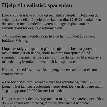
Hjelp til realistisk spareplan
Like viktig er å lage en god og realistisk spareplan. Dette kan du
sette opp selv eller få hjelp til av banken din. I OBOS-banken kan
du sammen med kunderådgiveren din lage en plan som er
skreddersydd for deg og økonomien din.
– Vi snakker med kundene om hva de har mulighet til å spare,
forklarer Wisting.
I løpet av rådgivningstimen går dere gjennom bosituasjonen din,
hvilke inntekter du har og andre faktorer som spiller inn på
sparingen. Sammen ser dere på hvor mye du har råd til å sette av i
måneden, og hvordan du eventuelt kan spare mer.
Noen sliter med å sette av ekstra penger, mens andre har et stort
sparepotensial.
– For noen som bor i kollektiv eller hos foreldre og tjener 550.000
kroner i året kan sparepotensialet være stort. Da kan det være mulig
å spare opp mot 10.000 kroner i måneden.
Han presiserer at det er viktig med en margin på sparebeløpet, slik at
du ikke sparer over evne og får problemer med å håndtere