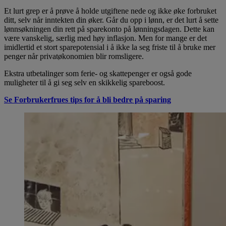
Et lurt grep er å prøve å holde utgiftene nede og ikke øke forbruket
ditt, selv når inntekten din øker. Går du opp i lønn, er det lurt å sette
lønnsøkningen din rett på sparekonto på lønningsdagen. Dette kan
være vanskelig, særlig med høy inflasjon. Men for mange er det
imidlertid et stort sparepotensial i å ikke la seg friste til å bruke mer
penger når privatøkonomien blir romsligere.
Ekstra utbetalinger som ferie- og skattepenger er også gode
muligheter til å gi seg selv en skikkelig spareboost.
Se Forbrukerfrues tips for å bli bedre på sparing