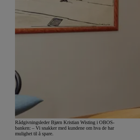
Rådgivningsleder Bjørn Kristian Wisting i OBOS-
banken: – Vi snakker med kundene om hva de har
mulighet til å spare.