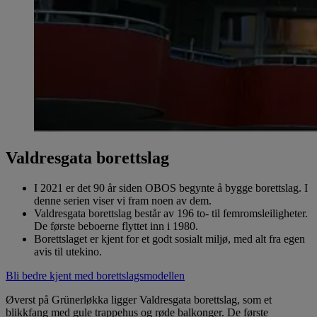
Valdresgata borettslag
I 2021 er det 90 år siden OBOS begynte å bygge borettslag. I
denne serien viser vi fram noen av dem.
Valdresgata borettslag består av 196 to- til femromsleiligheter.
De første beboerne flyttet inn i 1980.
Borettslaget er kjent for et godt sosialt miljø, med alt fra egen
avis til utekino.
Bli bedre kjent med borettslagsmodellen
Øverst på Grünerløkka ligger Valdresgata borettslag, som et
blikkfang med gule trappehus og røde balkonger. De første