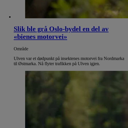
Slik ble grå Oslo-bydel en del av
«bienes motorvei»
Område
Ulven var et dødpunkt på insektenes motorvei fra Nordmarka
til Østmarka. Nå flyter trafikken på Ulven igjen.