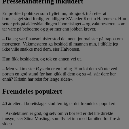
Pressehåndtering inkludert
En profilert politiker som flyttet inn, riktignok ti år etter at
borettslaget stod ferdig, er tidligere SV-leder Kristin Halvorsen. Hun
setter pris på aldersblandingen i borettslaget – og vaktmesteren, som
tar vare på beboerne og gjør mer enn jobben krever.
– Da jeg var finansminister stod det noen journalister på trappa om
morgenen. Vaktmesteren ga beskjed til mannen min, i tilfelle jeg
ikke ville snakke med dem, sier Halvorsen.
Hun fikk beskjeden, og tok en annen vei ut.
– Men vaktmester Øystein er en luring. Han lot dem stå ute ved
porten en god stund før han gikk til dem og sa «å, står dere her
ennå? Kristin har reist for lenge siden».
Fremdeles populært
40 år etter at borettslaget stod ferdig, er det fremdeles populært.
– Arkitekturen er god, og selv om vi bor tett er det lite direkte
innsyn, sier Stina Mosling, som flyttet inn med familien for fire år
siden.