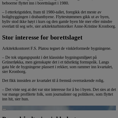
beboerne flyttet inn i borettslaget i 1980.
– I etterkrigstiden, fram til 1980-tallet, foregikk det meste av
boligbyggingen i drabantbyene. Flyttestrømmen gikk ut av byen,
byliv stod ikke høyt i kurs og den gamle byen ble mer eller mindre
overlatt til seg selv, sier arkitekturhistoriker Anne-Kristine Kronborg.
Stor interesse for borettslaget
Arkitektkontoret F.S. Platou tegnet de vinkleformede bygningene.
– De tok utgangspunkt i det klassiske bygningsmiljøet på
Grünerløkka, men gjenskapte det i et tidsriktig formspråk. Langs
gata ble de bygningene plassert i rekker, som rammer inn kvartalet,
sier Kronborg.
Det fikk innsiden av kvartalet til å fremstå overraskende rolig.
– Det viste seg at det var stor interesse for å bo i byen. Det sies at det
var mange profilerte folk, som journalister og politikere, som flyttet
inn hit, sier hun.
Spill av video