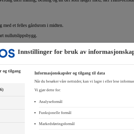
g med et felles gårdsrom i midten.
rt nullutslippsbygg.
eboerne lavere månedlige felleskostnader.
Innstillinger for bruk av informasjonska
r og tilgang
Informasjonskapsler og tilgang til data
Når du besøker våre nettsider, kan vi lagre i eller lese informa
(6)
Vi gjør dette for:
Analyseformål
Funksjonelle formål
Markedsføringsformål
)