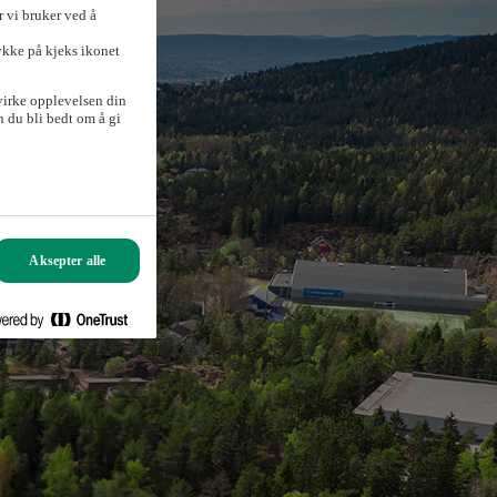
 vi bruker ved å
ykke på kjeks ikonet
virke opplevelsen din
 du bli bedt om å gi
Aksepter alle