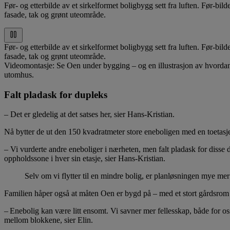
Før- og etterbilde av et sirkelformet boligbygg sett fra luften. Før-bi
fasade, tak og grønt uteområde.
Før- og etterbilde av et sirkelformet boligbygg sett fra luften. Før-bi
fasade, tak og grønt uteområde.
Videomontasje: Se Oen under bygging – og en illustrasjon av hvordan d
utomhus.
Falt pladask for dupleks
– Det er gledelig at det satses her, sier Hans-Kristian.
Nå bytter de ut den 150 kvadratmeter store eneboligen med en toetasje
– Vi vurderte andre eneboliger i nærheten, men falt pladask for disse 
oppholdssone i hver sin etasje, sier Hans-Kristian.
Selv om vi flytter til en mindre bolig, er planløsningen mye mer e
Familien håper også at måten Oen er bygd på – med et stort gårdsrom i m
– Enebolig kan være litt ensomt. Vi savner mer fellesskap, både for oss
mellom blokkene, sier Elin.