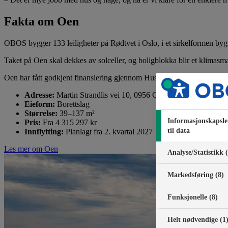
Fakta om Oen
OBOS bygger 133 leiligheter på Rødtvet i Oslo, i et sirkelformen byg
Taket på Oen skal dekkes av solceller, og boligblokka blir et klimasma
Oen har fått godkjent finansiering gjennom Husbanken, noe som gir b
Adresse:
Martin Strandlis vei 10, 0956 Oslo
Eieform:
Borettslag
Størrelse:
39–137 m²
Informasjonskapsle
Pris:
Fra 4 315 297 kr
til data
Innflytting:
Planlagt fra 2. kvartal 2027
Les mer om Oen
Analyse/Statistikk 
Markedsføring (8)
Funksjonelle (8)
Helt nødvendige (1