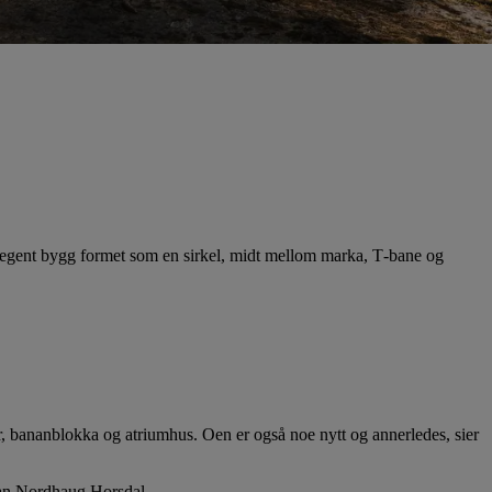
særegent bygg formet som en sirkel, midt mellom marka, T‑bane og
r, bananblokka og atriumhus. Oen er også noe nytt og annerledes, sier
tian Nordhaug Horsdal.