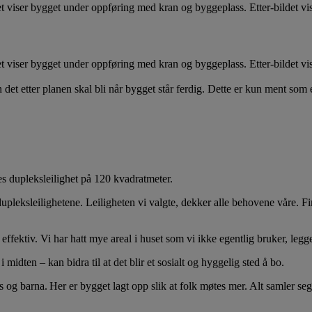
ldet viser bygget under oppføring med kran og byggeplass. Etter-bildet vi
ldet viser bygget under oppføring med kran og byggeplass. Etter-bildet vi
et etter planen skal bli når bygget står ferdig. Dette er kun ment som 
s dupleksleilighet på 120 kvadratmeter.
dupleksleilighetene. Leiligheten vi valgte, dekker alle behovene våre. F
ffektiv. Vi har hatt mye areal i huset som vi ikke egentlig bruker, legge
idten – kan bidra til at det blir et sosialt og hyggelig sted å bo.
 og barna. Her er bygget lagt opp slik at folk møtes mer. Alt samler seg 