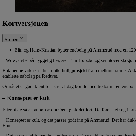
Kortversjonen
Vis mer
Elin og Hans-Kristian bytter enebolig på Ammerud med en 120
– Wow, det er så hyggelig her, sier Elin Horsdal og ser utover skogom
Bak henne vokser et helt unikt boligprosjekt fram mellom trærne. Akk
etablerte nabolag på Rødtvet.
Området er godt kjent for paret. I dag bor de med tre barn i en enebo
– Konseptet er kult
Etter at de så en annonse om Oen, gikk det fort. De forelsket seg i pr
– Konseptet er kult, og det passer godt inn på Ammerud. Det har dukk
Elin.
– Det er mye jobb med hus og hage, og nå er vi klare for en enklere 