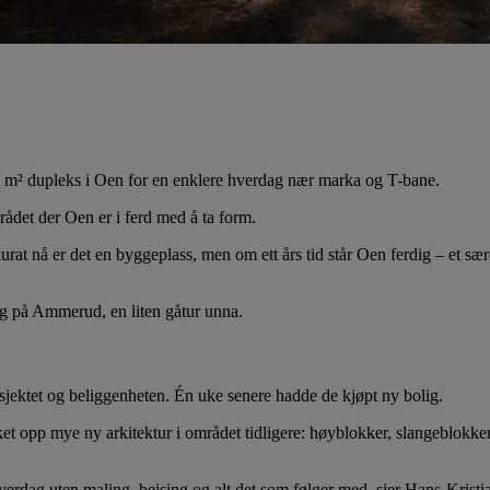
 m² dupleks i Oen for en enklere hverdag nær marka og T-bane.
rådet der Oen er i ferd med å ta form.
urat nå er det en byggeplass, men om ett års tid står Oen ferdig – et 
lig på Ammerud, en liten gåtur unna.
osjektet og beliggenheten. Én uke senere hadde de kjøpt ny bolig.
et opp mye ny arkitektur i området tidligere: høyblokker, slangeblokke
hverdag uten maling, beising og alt det som følger med, sier Hans-Kris