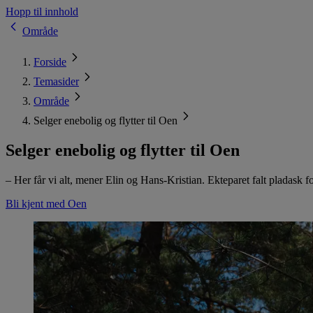
Hopp til innhold
Område
Forside
Temasider
Område
Selger enebolig og flytter til Oen
Selger enebolig og flytter til Oen
– Her får vi alt, mener Elin og Hans-Kristian. Ekteparet falt pladask fo
Bli kjent med Oen