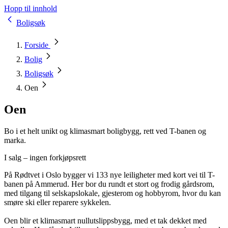
Hopp til innhold
Boligsøk
Forside
Bolig
Boligsøk
Oen
Oen
Bo i et helt unikt og klimasmart boligbygg, rett ved T-banen og
marka.
I salg – ingen forkjøpsrett
På Rødtvet i Oslo bygger vi 133 nye leiligheter med kort vei til T-
banen på Ammerud. Her bor du rundt et stort og frodig gårdsrom,
med tilgang til selskapslokale, gjesterom og hobbyrom, hvor du kan
smøre ski eller reparere sykkelen.
Oen blir et klimasmart nullutslippsbygg, med et tak dekket med