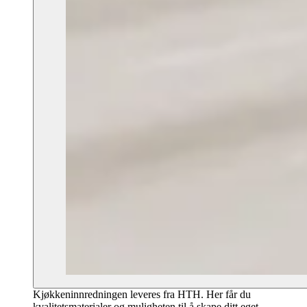
Kjøkkeninnredningen leveres fra HTH. Her får du
kvalitetsmaterialer og muligheten til å skape ditt eget