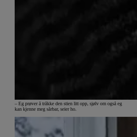
– Eg prøver å tråkke den stien litt opp, sjølv om også eg
kan kjenne meg sårbar, seier ho.