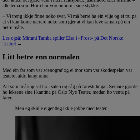
alle tema som Horn har vore innom i sine stykke.
– Vi treng ikkje finne noko svar. Vi må berre ha ein vilje og ei tru på
at vi kan kome nærare noko som gjer at vi kan leve saman på ein
betre måte.
Les også: Mimmi Tamba spiller Elsa i «Frost» på Det Norske
Teatret
→
Litt betre enn normalen
Med ein far som var scenograf og ei mor som var skodespelar, var
teateret aldri langt unna.
Alt som treåring sat ho i salen og såg på førestillingar. Seinare gjorde
ho leksene sine i kantina på Oslo Nye Teater, medan ho venta på
faren.
Men eg skulle eigentleg ikkje jobbe med teater.