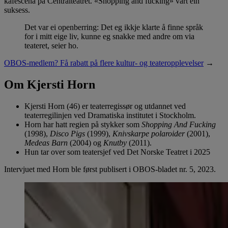
kaféscena på Centralteatret. «Shopping and fucking» vart ein
suksess.
Det var ei openberring: Det eg ikkje klarte å finne språk
for i mitt eige liv, kunne eg snakke med andre om via
teateret, seier ho.
OBOS-medlem? Få rabatt på flere kultur- og teateropplevelser
→
Om Kjersti Horn
Kjersti Horn (46) er teaterregissør og utdannet ved
teaterregilinjen ved Dramatiska institutet i Stockholm.
Horn har hatt regien på stykker som
Shopping And Fucking
(1998),
Disco Pigs
(1999),
Knivskarpe polaroider
(2001),
Medeas Barn
(2004) og
Knutby
(2011).
Hun tar over som teatersjef ved Det Norske Teatret i 2025
Intervjuet med Horn ble først publisert i OBOS-bladet nr. 5, 2023.