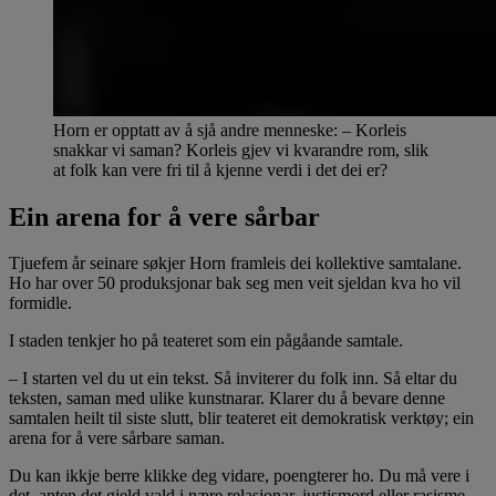
Horn er opptatt av å sjå andre menneske: – Korleis
snakkar vi saman? Korleis gjev vi kvarandre rom, slik
at folk kan vere fri til å kjenne verdi i det dei er?
Ein arena for å vere sårbar
Tjuefem år seinare søkjer Horn framleis dei kollektive samtalane.
Ho har over 50 produksjonar bak seg men veit sjeldan kva ho vil
formidle.
I staden tenkjer ho på teateret som ein pågåande samtale.
– I starten vel du ut ein tekst. Så inviterer du folk inn. Så eltar du
teksten, saman med ulike kunstnarar. Klarer du å bevare denne
samtalen heilt til siste slutt, blir teateret eit demokratisk verktøy; ein
arena for å vere sårbare saman.
Du kan ikkje berre klikke deg vidare, poengterer ho. Du må vere i
det, anten det gjeld vald i nære relasjonar, justismord eller rasisme –