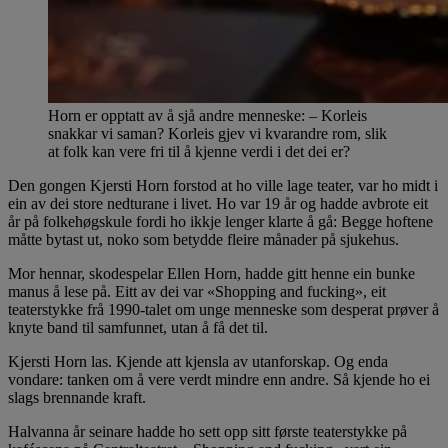
Horn er opptatt av å sjå andre menneske: – Korleis
snakkar vi saman? Korleis gjev vi kvarandre rom, slik
at folk kan vere fri til å kjenne verdi i det dei er?
Den gongen Kjersti Horn forstod at ho ville lage teater, var ho midt i
ein av dei store nedturane i livet. Ho var 19 år og hadde avbrote eit
år på folkehøgskule fordi ho ikkje lenger klarte å gå: Begge hoftene
måtte bytast ut, noko som betydde fleire månader på sjukehus.
Mor hennar, skodespelar Ellen Horn, hadde gitt henne ein bunke
manus å lese på. Eitt av dei var «Shopping and fucking», eit
teaterstykke frå 1990-talet om unge menneske som desperat prøver å
knyte band til samfunnet, utan å få det til.
Kjersti Horn las. Kjende att kjensla av utanforskap. Og enda
vondare: tanken om å vere verdt mindre enn andre. Så kjende ho ei
slags brennande kraft.
Halvanna år seinare hadde ho sett opp sitt første teaterstykke på