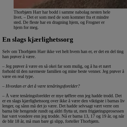
Thorbjørn Harr har bodd i samme nabolag nesten hele
livet. – Det er som med de som kommer fra et mindre
sted. De fleste har en dragning hjem, og Frogner er
hjem for meg.
En slags kjærlighetssorg
Selv om Thorbjørn Harr ikke vet helt hvem han er, er det en del ting
han prøver å være.
– Jeg prøver å være en så okei far som mulig, og å ha et nært
forhold til den nærmeste familien og mine beste venner. Jeg prøver å
være en real type.
– Hvordan er det å være tenåringsforelder?
– Å være tenåringsforelder er mye tøffere enn jeg hadde trodd. Det
er en slags kjærlighetssorg over ikke å være den viktigste i barnas liv
lenger, og sånn må det jo være. Det hadde selvsagt vært verre om
barna ble hengende rundt og aldri flytta ut, men frigjøringsprosessen
har vært vondere enn jeg trodde. Nå er barna 13, 17 og 19 år, og når
de blir 18 år, må man bare gi slipp, forteller Thorbjørn.