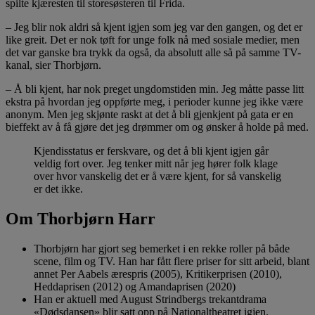
spilte kjæresten til storesøsteren til Frida.
– Jeg blir nok aldri så kjent igjen som jeg var den gangen, og det er
like greit. Det er nok tøft for unge folk nå med sosiale medier, men
det var ganske bra trykk da også, da absolutt alle så på samme TV-
kanal, sier Thorbjørn.
– Å bli kjent, har nok preget ungdomstiden min. Jeg måtte passe litt
ekstra på hvordan jeg oppførte meg, i perioder kunne jeg ikke være
anonym. Men jeg skjønte raskt at det å bli gjenkjent på gata er en
bieffekt av å få gjøre det jeg drømmer om og ønsker å holde på med.
Kjendisstatus er ferskvare, og det å bli kjent igjen går
veldig fort over. Jeg tenker mitt når jeg hører folk klage
over hvor vanskelig det er å være kjent, for så vanskelig
er det ikke.
Om Thorbjørn Harr
Thorbjørn har gjort seg bemerket i en rekke roller på både
scene, film og TV. Han har fått flere priser for sitt arbeid, blant
annet Per Aabels ærespris (2005), Kritikerprisen (2010),
Heddaprisen (2012) og Amandaprisen (2020)
Han er aktuell med August Strindbergs trekantdrama
«Dødsdansen» blir satt opp på Nationaltheatret igjen.