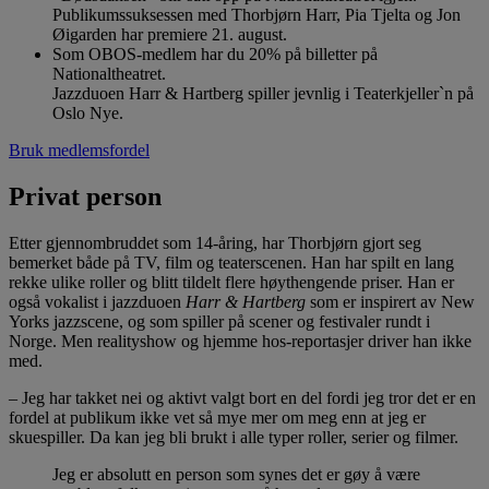
Publikumssuksessen med Thorbjørn Harr, Pia Tjelta og Jon
Øigarden har premiere 21. august.
Som OBOS-medlem har du 20% på billetter på
Nationaltheatret.
Jazzduoen Harr & Hartberg spiller jevnlig i Teaterkjeller`n på
Oslo Nye.
Bruk medlemsfordel
Privat person
Etter gjennombruddet som 14-åring, har Thorbjørn gjort seg
bemerket både på TV, film og teaterscenen. Han har spilt en lang
rekke ulike roller og blitt tildelt flere høythengende priser. Han er
også vokalist i jazzduoen
Harr & Hartberg
som er inspirert av New
Yorks jazzscene, og som spiller på scener og festivaler rundt i
Norge. Men realityshow og hjemme hos-reportasjer driver han ikke
med.
– Jeg har takket nei og aktivt valgt bort en del fordi jeg tror det er en
fordel at publikum ikke vet så mye mer om meg enn at jeg er
skuespiller. Da kan jeg bli brukt i alle typer roller, serier og filmer.
Jeg er absolutt en person som synes det er gøy å være