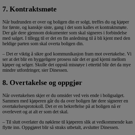
7. Kontraktsmøte
Når budrunden er over og boligen din er solgt, treffes du og kjøper
for første, og kanskje siste, gang i det som kalles et kontraktsmøte.
Der går dere gjennom dokumenter som skal signeres i forbindelse
med salget. I tillegg til er det en fin anledning til å bli kjent med den
heldige parten som skal overta boligen din.
– Det er viktig å sikre god kommunikasjon fram mot overtakelse. Vi
ser at det blir en hyggeligere prosess når det er god kjemi mellom
kjøper og selger. Skulle det oppstå misnøye i ettertid blir det da mye
mindre utfordringer, sier Dinessen.
8. Overtakelse og oppgjør
Når overtakelsen skjer er du omsider ved veis ende i boligsalget.
Sammen med kjøperen går du da over boligen før dere signerer en
overtakelsesprotokoll. Det er en bekreftelse på at boligen nå er
overlevert og at alt er som det skal.
– Til slutt overlater du nøklene til kjøperen slik at vedkommende kan
flytte inn. Oppgjøret blir så straks utbetalt, avslutter Dinessen.