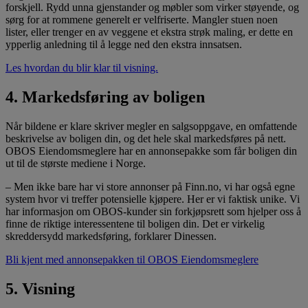
forskjell. Rydd unna gjenstander og møbler som virker støyende, og
sørg for at rommene generelt er velfriserte. Mangler stuen noen
lister, eller trenger en av veggene et ekstra strøk maling, er dette en
ypperlig anledning til å legge ned den ekstra innsatsen.
Les hvordan du blir klar til visning.
4. Markedsføring av boligen
Når bildene er klare skriver megler en salgsoppgave, en omfattende
beskrivelse av boligen din, og det hele skal markedsføres på nett.
OBOS Eiendomsmeglere har en annonsepakke som får boligen din
ut til de største mediene i Norge.
– Men ikke bare har vi store annonser på Finn.no, vi har også egne
system hvor vi treffer potensielle kjøpere. Her er vi faktisk unike. Vi
har informasjon om OBOS-kunder sin forkjøpsrett som hjelper oss å
finne de riktige interessentene til boligen din. Det er virkelig
skreddersydd markedsføring, forklarer Dinessen.
Bli kjent med annonsepakken til OBOS Eiendomsmeglere
5. Visning