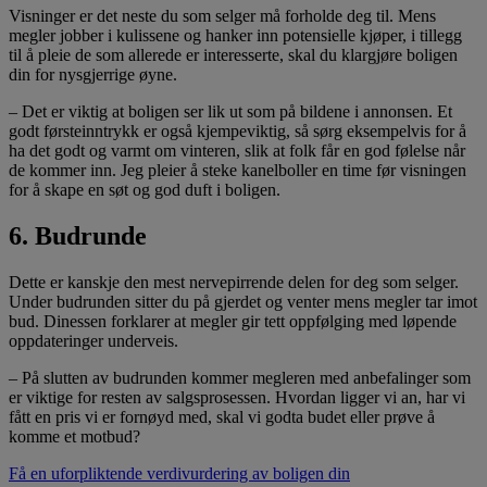
Visninger er det neste du som selger må forholde deg til. Mens
megler jobber i kulissene og hanker inn potensielle kjøper, i tillegg
til å pleie de som allerede er interesserte, skal du klargjøre boligen
din for nysgjerrige øyne.
– Det er viktig at boligen ser lik ut som på bildene i annonsen. Et
godt førsteinntrykk er også kjempeviktig, så sørg eksempelvis for å
ha det godt og varmt om vinteren, slik at folk får en god følelse når
de kommer inn. Jeg pleier å steke kanelboller en time før visningen
for å skape en søt og god duft i boligen.
6. Budrunde
Dette er kanskje den mest nervepirrende delen for deg som selger.
Under budrunden sitter du på gjerdet og venter mens megler tar imot
bud. Dinessen forklarer at megler gir tett oppfølging med løpende
oppdateringer underveis.
– På slutten av budrunden kommer megleren med anbefalinger som
er viktige for resten av salgsprosessen. Hvordan ligger vi an, har vi
fått en pris vi er fornøyd med, skal vi godta budet eller prøve å
komme et motbud?
Få en uforpliktende verdivurdering av boligen din