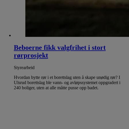
Beboerne fikk valgfrihet i stort
rørprosjekt
Styrearbeid
Hvordan bytte rør i et borettslag uten å skape unødig rør? I
Ulsrud borettslag ble vann- og avløpssystemet oppgradert i
240 boliger, uten at alle måtte pusse opp badet.