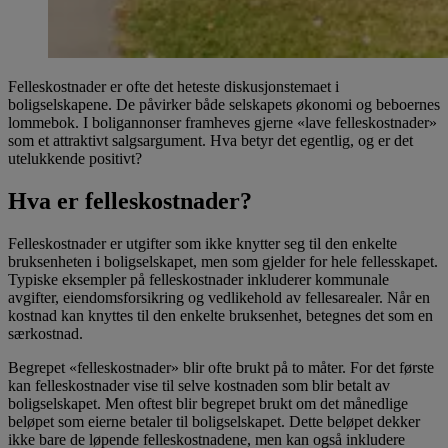
Felleskostnader er ofte det heteste diskusjonstemaet i
boligselskapene. De påvirker både selskapets økonomi og beboernes
lommebok. I boligannonser framheves gjerne «lave felleskostnader»
som et attraktivt salgsargument. Hva betyr det egentlig, og er det
utelukkende positivt?
Hva er felleskostnader?
Felleskostnader er utgifter som ikke knytter seg til den enkelte
bruksenheten i boligselskapet, men som gjelder for hele fellesskapet.
Typiske eksempler på felleskostnader inkluderer kommunale
avgifter, eiendomsforsikring og vedlikehold av fellesarealer. Når en
kostnad kan knyttes til den enkelte bruksenhet, betegnes det som en
særkostnad.
Begrepet «felleskostnader» blir ofte brukt på to måter. For det første
kan felleskostnader vise til selve kostnaden som blir betalt av
boligselskapet. Men oftest blir begrepet brukt om det månedlige
beløpet som eierne betaler til boligselskapet. Dette beløpet dekker
ikke bare de løpende felleskostnadene, men kan også inkludere