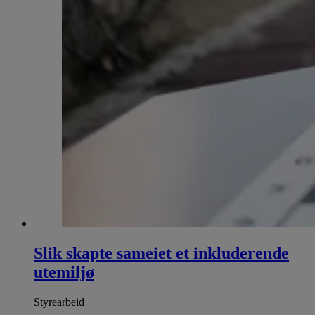
Slik skapte sameiet et inkluderende
utemiljø
Styrearbeid