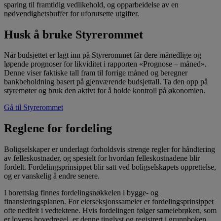
sparing til framtidig vedlikehold, og opparbeidelse av en
nødvendighetsbuffer for uforutsette utgifter.
Husk å bruke Styrerommet
Når budsjettet er lagt inn på Styrerommet får dere månedlige og
løpende prognoser for likviditet i rapporten «Prognose – måned».
Denne viser faktiske tall fram til forrige måned og beregner
bankbeholdning basert på gjenværende budsjettall. Ta den opp på
styremøter og bruk den aktivt for å holde kontroll på økonomien.
Gå til Styrerommet
Reglene for fordeling
Boligselskaper er underlagt forholdsvis strenge regler for håndtering
av felleskostnader, og spesielt for hvordan felleskostnadene blir
fordelt. Fordelingsprinsippet blir satt ved boligselskapets opprettelse,
og er vanskelig å endre senere.
I borettslag finnes fordelingsnøkkelen i bygge- og
finansieringsplanen. For eierseksjonssameier er fordelingsprinsippet
ofte nedfelt i vedtektene. Hvis fordelingen følger sameiebrøken, som
er lovens hovedregel, er denne tinglyst og registrert i grunnboken.