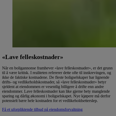
«Lave felleskostnader»
Når en boligannonse framhever «lave felleskostnader», er det grunn
til å være kritisk. I realiteten refererer dette ofte til innkrevingen, og
ikke de faktiske kostnadene. De fleste boligselskaper har lignende
drifts- og vedlikeholdskostnader, så «lave felleskostnader» betyr
sjeldent at eiendommen er vesentlig billigere å drifte enn andre
eiendommer. Lave felleskostnader kan like gjerne bety manglende
sparing og dårlig økonomi i boligselskapet. Nye kjøpere må derfor
potensielt bære hele kostnaden for et vedlikeholdsetterslep.
Få et uforpliktende tilbud på eiendomsforvaltning