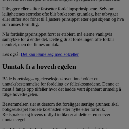
Utbygger eller stifter fastsetter fordelingsprinsippene. Selv om
leilighetenes størrelse ofte blir brukt som grunnlag, har utbygger
eller stifter stor frihet til å justere prinsippet etter eget skjønn og hva
som anses fornuftig.
Når fordelingsprinsippet først er etablert, må eierne vanligvis
samtykke for å endre det. Dette gjør at fordelingen ofte forblir
uendret, men det finnes unntak.
Les også:
Det kan lønne seg med solceller
Unntak fra hovedregelen
Både borettslags- og eierseksjonsloven inneholder en
unntaksbestemmelse for fordeling av felleskostnadene. Denne er
ment å fange opp tilfeller hvor det hadde vært åpenbart urimelig å
følge hovedregelen.
Bestemmelsen sier at dersom det foreligger særlige grunner, skal
boligselskapet fordele kostnaden etter nytte eller forbruk.
Rettspraksis og lovens ordlyd indikerer at dette er en snever
unntaksregel.