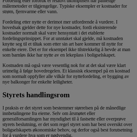
Fordeling etter forbruk er relativt ukomplisert når pålitelige
målemetoder er tilgjengelige. Typiske eksempler er kostnader for
strøm, fjernvarme eller vann.
Fordeling etter nytte er derimot mer utfordrende å vurdere. I
hovedsak gjelder dette for nye kostnader, fordi eksisterende
kostnader normalt skal være hensyntatt i det etablerte
fordelingsprinsippet. For at unntaket skal gjelde, må kostnaden
knytte seg til et tiltak som etter sin art bare kommer til nytte for
enkelte eiere. Det er for eksempel ikke tilstrekkelig å hevde at man
som barnløs ikke har nytte av en lekeplass i boligselskapet.
Kostnaden må også være vesentlig nok for at det skal være klart
urimelig å følge hovedregelen. Et klassisk eksempel på en kostnad
som normalt oppfyller alle vilkår for nyttefordeling, er bygging av
nye balkonger for enkelte leiligheter.
Styrets handlingsrom
I praksis er det styret som bestemmer størrelsen på de månedlige
innbetalingene fra eierne. Selv om årsmøtet eller
generalforsamlingen har myndighet til å fastsette eller overprøve
styrets beslutning, er det som regel styret som har best oversikt over
boligselskapets økonomiske behov, og derfor også best forutsetning
for å vurdere hva som er nødvendig.