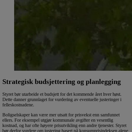
Strategisk budsjettering og planlegging
Styret bør utarbeide et budsjett for det kommende året hver høst.
Dette danner grunnlaget for vurdering av eventuelle justeringer i
felleskostnadene.
Boligselskaper kan være mer utsatt for prisvekst enn samfunnet
ellers. For eksempel utgjør kommunale avgifter en vesentlig
kostnad, og har ofte høyere prisutvikling enn andre tjenester. Styret
bør derfor vurdere om justering basert på konsumprisindeksen alene