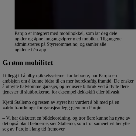
Parqio er integrert med mobilnøkkel, som lar deg dele
nøkler og åpne inngangsdører med mobilen. Tilgangene
administreres på Styrerommet.no, og samler alle
nøklene i én app.
Grønn mobilitet
I tillegg til å tilby nøkkelsystemer for beboere, har Parqio en
ambisjon om å kunne bidra til en mer bærekraftig framtid. De ønsker
å utnytte halvtomme garasjer, og redusere bilbruk ved å flytte flere
tjenester til sluttbrukerne, for eksempel dekkskift eller bilvask.
Kjetil Stallemo og resten av styret har vurdert å bli med på en
«airbnb-ordning» for garasjeanlegg gjennom Parqio.
– Vi har diskutert en bildeleordning, og tror flere kunne ha nytte av
det også blant beboerne, sier Stallemo, som tror sameiet vil benytte
seg av Parqio i lang tid fremover.