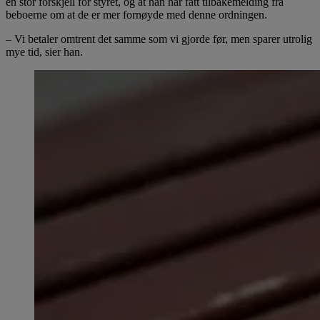
en stor forskjell for styret, og at han har fått tilbakemelding fra
beboerne om at de er mer fornøyde med denne ordningen.
– Vi betaler omtrent det samme som vi gjorde før, men sparer utrolig
mye tid, sier han.