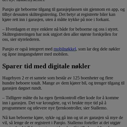
Parqio gir beboerne tilgang til garasjeplassen sin gjennom en app, og
tilbyr dessuten skiltregistrering. Det betyr at registrerte biler kan
kjøre rett inn i garasjen, uten å måtte trykke på noe i forkant.
– Hverdagen er mye enklere nå både for beboerne og oss i styret.
Skiltregistreringen har nok utgjort den aller største forskjellen for
oss, sier styrelederen.
Parqio er også integrert med
mobilnøkkel
, som lar deg dele nøkler
og åpne inngangsdører med mobilen.
Sparer tid med digitale nøkler
Hagebyen 2 er et sameie som består av 125 boenheter og flere
hundre beboere totalt. Mange av dem kjører bil, og trenger tilgang til
garasjen døgnet rundt.
– Tidligere måtte du ha egen fjernkontroll eller kode for å komme
inn i garasjen. Det var kronglete, og vi brukte mye tid på å
programmere og utlevere nye fjernkontroller, sier Stallemo.
Nå kan beboerne kjøre, sykle og gå inn og ut av garasjen så mye de
vil, så lenge de er registrert i Parqio. Stallemo forteller at det utgjør