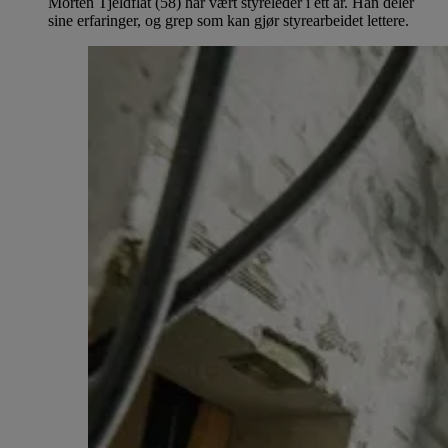
Morten Tjeldflåt (58) har vært styreleder i ett år. Han deler
sine erfaringer, og grep som kan gjør styrearbeidet lettere.