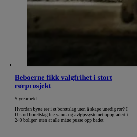
Beboerne fikk valgfrihet i stort
rørprosjekt
Styrearbeid
Hvordan bytte rør i et borettslag uten å skape unødig rør? I
Ulsrud borettslag ble vann- og avløpssystemet oppgradert i
240 boliger, uten at alle måtte pusse opp badet.