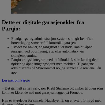
Dette er digitale garasjenøkler fra
Parqio:
Et adgangs- og administrasjonssystem som gir bedrifter,
borettslag og sameier full kontroll i garasjen.
I stedet for nøkler, adgangskort eller kode, kan du åpne
garasjen ved oppringing, app eller automatisk via
skiltgjenkjenning.
Parqio er også integrert med mobilnøkkel, som lar deg dele
nøkler og åpne inngangsdører med mobilen. Tilgangene
administreres på Styrerommet.no, og samler alle nøklene i én
app
Les mer om Parqio
– Det går helt av seg selv, sier Kjetil Stallemo og vinker til bilen som
kommer kjørende ned mot garasjeanlegget på Fornebu.
Han er styreleder for sameiet Hagebyen 2, og er svært fornøyd med
det nye nøkkelsystemet.