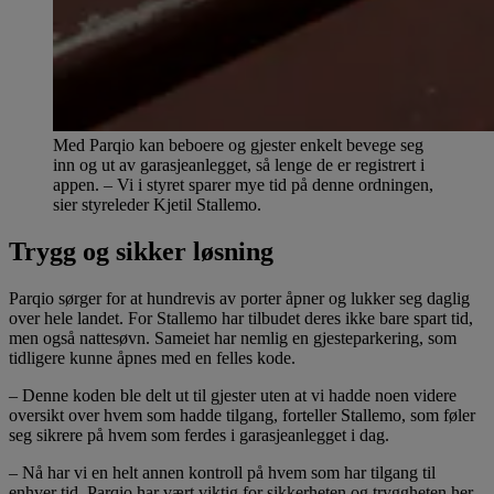
Med Parqio kan beboere og gjester enkelt bevege seg
inn og ut av garasjeanlegget, så lenge de er registrert i
appen. – Vi i styret sparer mye tid på denne ordningen,
sier styreleder Kjetil Stallemo.
Trygg og sikker løsning
Parqio sørger for at hundrevis av porter åpner og lukker seg daglig
over hele landet. For Stallemo har tilbudet deres ikke bare spart tid,
men også nattesøvn. Sameiet har nemlig en gjesteparkering, som
tidligere kunne åpnes med en felles kode.
– Denne koden ble delt ut til gjester uten at vi hadde noen videre
oversikt over hvem som hadde tilgang, forteller Stallemo, som føler
seg sikrere på hvem som ferdes i garasjeanlegget i dag.
– Nå har vi en helt annen kontroll på hvem som har tilgang til
enhver tid. Parqio har vært viktig for sikkerheten og tryggheten her