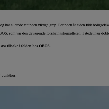
g har allerede tatt noen viktige grep. For noen år siden fikk boligselskape
OS, som var den daværende forsikringsformidleren. I stedet nær doblet fo
få oss tilbake i folden hos OBOS.
7 punkthus.