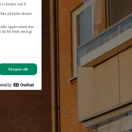
 vi bruker ved å
ykke på kjeks ikonet
virke opplevelsen din
 du bli bedt om å gi
Aksepter alle