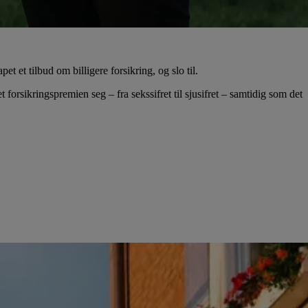
t et tilbud om billigere forsikring, og slo til.
rsikringspremien seg – fra sekssifret til sjusifret – samtidig som det