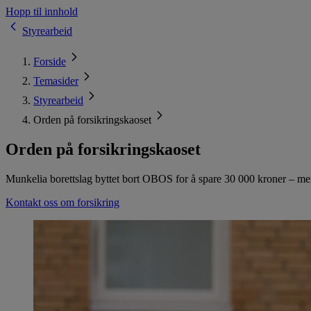
Hopp til innhold
Styrearbeid
Forside
Temasider
Styrearbeid
Orden på forsikringskaoset
Orden på forsikringskaoset
Munkelia borettslag byttet bort OBOS for å spare 30 000 kroner – men
Kontakt oss om forsikring