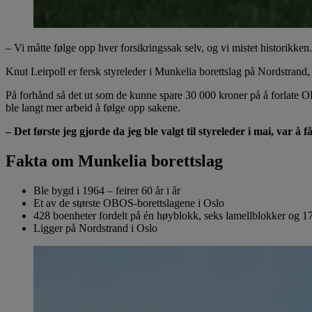
– Vi måtte følge opp hver forsikringssak selv, og vi mistet historikken.
Knut Leirpoll er fersk styreleder i Munkelia borettslag på Nordstrand, o
På forhånd så det ut som de kunne spare 30 000 kroner på å forlate OB
ble langt mer arbeid å følge opp sakene.
– Det første jeg gjorde da jeg ble valgt til styreleder i mai, var å 
Fakta om Munkelia borettslag
Ble bygd i 1964 – feirer 60 år i år
Et av de største OBOS-borettslagene i Oslo
428 boenheter fordelt på én høyblokk, seks lamellblokker og 1
Ligger på Nordstrand i Oslo