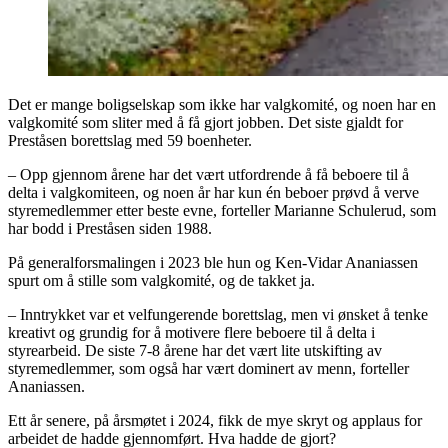
Det er mange boligselskap som ikke har valgkomité, og noen har en
valgkomité som sliter med å få gjort jobben. Det siste gjaldt for
Preståsen borettslag med 59 boenheter.
– Opp gjennom årene har det vært utfordrende å få beboere til å
delta i valgkomiteen, og noen år har kun én beboer prøvd å verve
styremedlemmer etter beste evne, forteller Marianne Schulerud, som
har bodd i Preståsen siden 1988.
På generalforsmalingen i 2023 ble hun og Ken-Vidar Ananiassen
spurt om å stille som valgkomité, og de takket ja.
– Inntrykket var et velfungerende borettslag, men vi ønsket å tenke
kreativt og grundig for å motivere flere beboere til å delta i
styrearbeid. De siste 7-8 årene har det vært lite utskifting av
styremedlemmer, som også har vært dominert av menn, forteller
Ananiassen.
Ett år senere, på årsmøtet i 2024, fikk de mye skryt og applaus for
arbeidet de hadde gjennomført. Hva hadde de gjort?