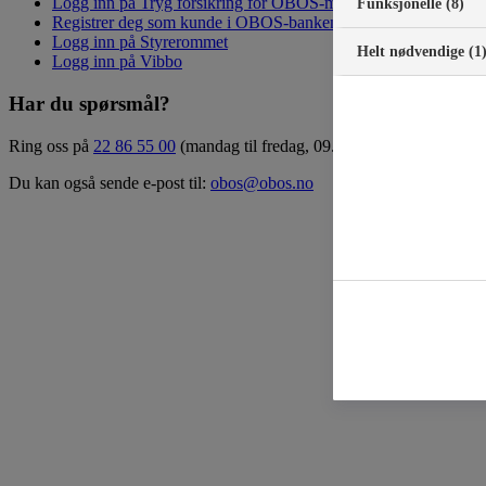
Logg inn på Tryg forsikring for OBOS-medlemmer
Funksjonelle (8)
Registrer deg som kunde i OBOS-banken
Logg inn på Styrerommet
Helt nødvendige (1
Logg inn på Vibbo
Har du spørsmål?
Ring oss på
22 86 55 00
(mandag til fredag, 09.00 – 15.00)
Du kan også sende e-post til:
obos@obos.no