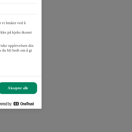
 vi bruker ved å
ykke på kjeks ikonet
virke opplevelsen din
 du bli bedt om å gi
Aksepter alle