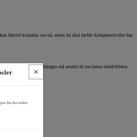
kan likevel kontakte oss nå, enten du skal melde forkjøpsrett eller har
finansieringsbevis. Meldingen må sendes til oss innen meldefristen.
psler
sjon fra din enhet.