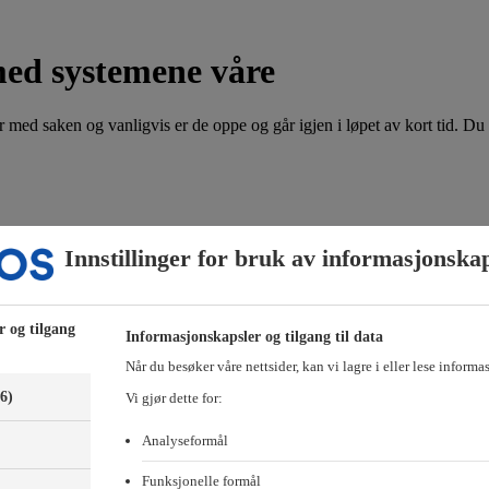
med systemene våre
 med saken og vanligvis er de oppe og går igjen i løpet av kort tid. Du 
or hvilken bolig det gjelder. Husk å få med ditt navn, medlemsnummer og 
Innstillinger for bruk av informasjonska
e-posten til:
hammersborg@obos.no
-posten til:
forkjop@obos.no
r og tilgang
Informasjonskapsler og tilgang til data
-medlemmer, Styrerommet eller Vibbo?
Når du besøker våre nettsider, kan vi lagre i eller lese informa
(6)
Vi gjør dette for:
Analyseformål
Funksjonelle formål