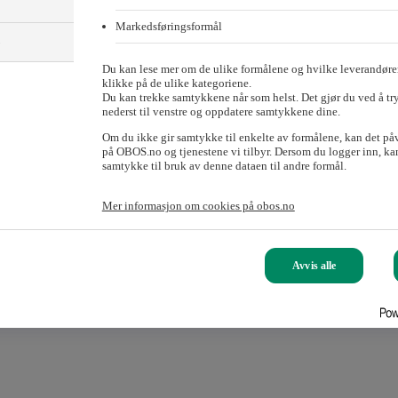
Markedsføringsformål
)
Du kan lese mer om de ulike formålene og hvilke leverandører
klikke på de ulike kategoriene.
Du kan trekke samtykkene når som helst. Det gjør du ved å tr
nederst til venstre og oppdatere samtykkene dine.
Om du ikke gir samtykke til enkelte av formålene, kan det på
på OBOS.no og tjenestene vi tilbyr. Dersom du logger inn, kan
samtykke til bruk av denne dataen til andre formål.
Mer informasjon om cookies på obos.no
Avvis alle