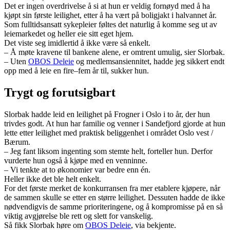
Det er ingen overdrivelse å si at hun er veldig fornøyd med å ha
kjøpt sin første leilighet, etter å ha vært på boligjakt i halvannet år.
Som fulltidsansatt sykepleier føltes det naturlig å komme seg ut av
leiemarkedet og heller eie sitt eget hjem.
Det viste seg imidlertid å ikke være så enkelt.
– Å møte kravene til bankene alene, er omtrent umulig, sier Slorbak.
– Uten
OBOS Deleie
og medlemsansiennitet, hadde jeg sikkert endt
opp med å leie en fire–fem år til, sukker hun.
Trygt og forutsigbart
Slorbak hadde leid en leilighet på Frogner i Oslo i to år, der hun
trivdes godt. At hun har familie og venner i Sandefjord gjorde at hun
lette etter leilighet med praktisk beliggenhet i området Oslo vest /
Bærum.
– Jeg fant liksom ingenting som stemte helt, forteller hun. Derfor
vurderte hun også å kjøpe med en venninne.
– Vi tenkte at to økonomier var bedre enn én.
Heller ikke det ble helt enkelt.
For det første merket de konkurransen fra mer etablere kjøpere, når
de sammen skulle se etter en større leilighet. Dessuten hadde de ikke
nødvendigvis de samme prioriteringene, og å kompromisse på en så
viktig avgjørelse ble rett og slett for vanskelig.
Så fikk Slorbak høre om
OBOS Deleie
, via bekjente.