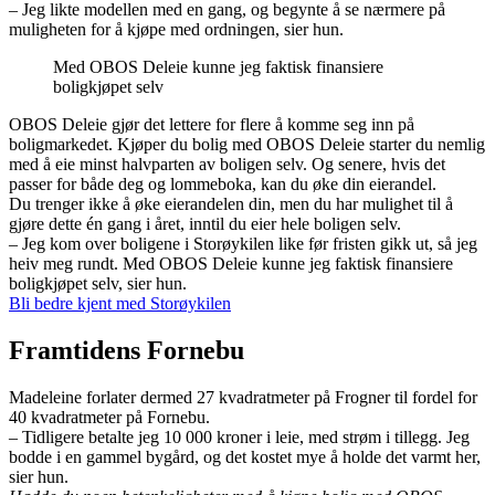
– Jeg likte modellen med en gang, og begynte å se nærmere på
muligheten for å kjøpe med ordningen, sier hun.
Med OBOS Deleie kunne jeg faktisk finansiere
boligkjøpet selv
OBOS Deleie gjør det lettere for flere å komme seg inn på
boligmarkedet. Kjøper du bolig med OBOS Deleie starter du nemlig
med å eie minst halvparten av boligen selv. Og senere, hvis det
passer for både deg og lommeboka, kan du øke din eierandel.
Du trenger ikke å øke eierandelen din, men du har mulighet til å
gjøre dette én gang i året, inntil du eier hele boligen selv.
– Jeg kom over boligene i Storøykilen like før fristen gikk ut, så jeg
heiv meg rundt. Med OBOS Deleie kunne jeg faktisk finansiere
boligkjøpet selv, sier hun.
Bli bedre kjent med Storøykilen
Framtidens Fornebu
Madeleine forlater dermed 27 kvadratmeter på Frogner til fordel for
40 kvadratmeter på Fornebu.
– Tidligere betalte jeg 10 000 kroner i leie, med strøm i tillegg. Jeg
bodde i en gammel bygård, og det kostet mye å holde det varmt her,
sier hun.