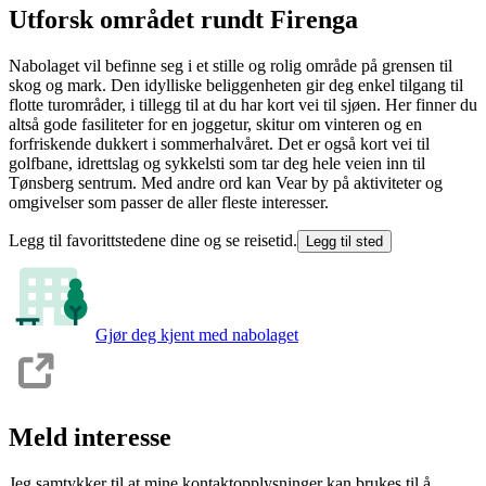
Utforsk området rundt Firenga
Nabolaget vil befinne seg i et stille og rolig område på grensen til
skog og mark. Den idylliske beliggenheten gir deg enkel tilgang til
flotte tur­områder, i tillegg til at du har kort vei til sjøen. Her finner du
altså gode fasiliteter for en joggetur, skitur om vinteren og en
forfriskende dukkert i sommerhalvåret. Det er også kort vei til
golfbane, idrettslag og sykkel­sti som tar deg hele veien inn til
Tønsberg sentrum. Med andre ord kan Vear by på aktiviteter og
omgivelser som passer de aller fleste interesser.
Legg til favorittstedene dine og se reisetid.
Legg til sted
Gjør deg kjent med nabolaget
Meld interesse
Jeg samtykker til at mine kontaktopplysninger kan brukes til å