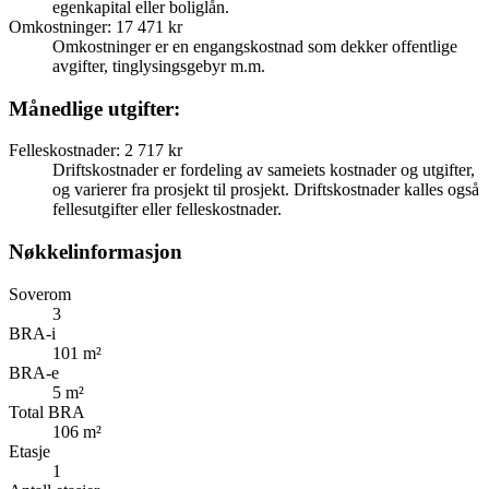
egenkapital eller boliglån.
Omkostninger
:
17 471 kr
Omkostninger er en engangskostnad som dekker offentlige
avgifter, tinglysingsgebyr m.m.
Månedlige utgifter:
Felleskostnader
:
2 717 kr
Driftskostnader er fordeling av sameiets kostnader og utgifter,
og varierer fra prosjekt til prosjekt. Driftskostnader kalles også
fellesutgifter eller felleskostnader.
Nøkkelinformasjon
Soverom
3
BRA-i
101 m²
BRA-e
5 m²
Total BRA
106 m²
Etasje
1