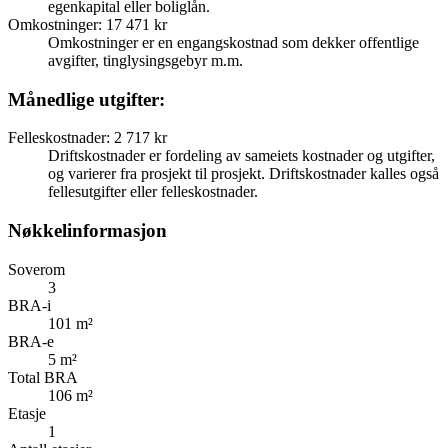
egenkapital eller boliglån.
Omkostninger
:
17 471 kr
Omkostninger er en engangskostnad som dekker offentlige
avgifter, tinglysingsgebyr m.m.
Månedlige utgifter:
Felleskostnader
:
2 717 kr
Driftskostnader er fordeling av sameiets kostnader og utgifter,
og varierer fra prosjekt til prosjekt. Driftskostnader kalles også
fellesutgifter eller felleskostnader.
Nøkkelinformasjon
Soverom
3
BRA-i
101 m²
BRA-e
5 m²
Total BRA
106 m²
Etasje
1