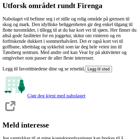
Utforsk området rundt Firenga
Nabolaget vil befinne seg i et stille og rolig område på grensen til
skog og mark. Den idylliske beliggenheten gir deg enkel tilgang til
flotte tur­områder, i tillegg til at du har kort vei til sjøen. Her finner du
altså gode fasiliteter for en joggetur, skitur om vinteren og en
forfriskende dukkert i sommerhalvåret. Det er også kort vei til
golfbane, idrettslag og sykkel­sti som tar deg hele veien inn til
Tønsberg sentrum. Med andre ord kan Vear by på aktiviteter og
omgivelser som passer de aller fleste interesser.
Legg til favorittstedene dine og se reisetid.
Legg til sted
Gjør deg kjent med nabolaget
Meld interesse
Jeg samtykker til at mine kontaktopplysninger kan brukes til å