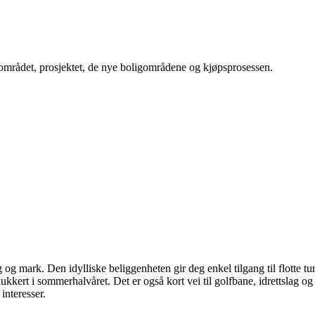
 området, prosjektet, de nye boligområdene og kjøpsprosessen.
og mark. Den idylliske beliggenheten gir deg enkel tilgang til flotte tur­om
 dukkert i sommerhalvåret. Det er også kort vei til golfbane, idrettslag 
interesser.