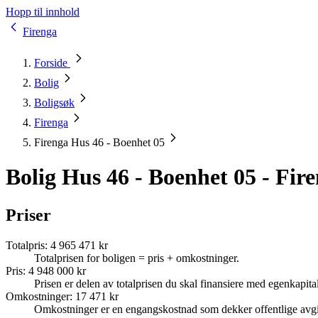
Hopp til innhold
Firenga
Forside
Bolig
Boligsøk
Firenga
Firenga Hus 46 - Boenhet 05
Bolig Hus 46 - Boenhet 05 - Fir
Priser
Totalpris
:
4 965 471 kr
Totalprisen for boligen = pris + omkostninger.
Pris
:
4 948 000 kr
Prisen er delen av totalprisen du skal finansiere med egenkapital
Omkostninger
:
17 471 kr
Omkostninger er en engangskostnad som dekker offentlige avgif