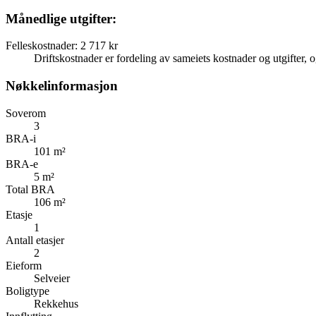
Månedlige utgifter:
Felleskostnader
:
2 717 kr
Driftskostnader er fordeling av sameiets kostnader og utgifter, og 
Nøkkelinformasjon
Soverom
3
BRA-i
101 m²
BRA-e
5 m²
Total BRA
106 m²
Etasje
1
Antall etasjer
2
Eieform
Selveier
Boligtype
Rekkehus