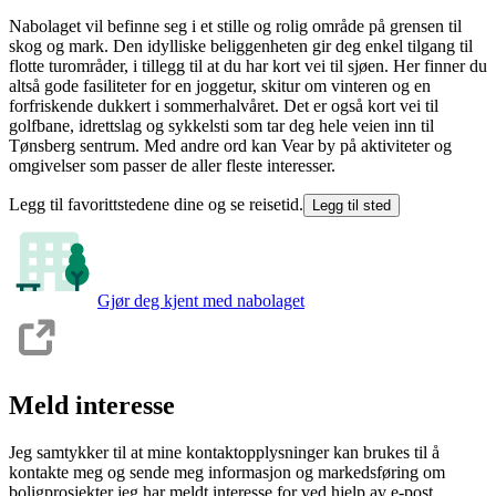
Nabolaget vil befinne seg i et stille og rolig område på grensen til
skog og mark. Den idylliske beliggenheten gir deg enkel tilgang til
flotte tur­områder, i tillegg til at du har kort vei til sjøen. Her finner du
altså gode fasiliteter for en joggetur, skitur om vinteren og en
forfriskende dukkert i sommerhalvåret. Det er også kort vei til
golfbane, idrettslag og sykkel­sti som tar deg hele veien inn til
Tønsberg sentrum. Med andre ord kan Vear by på aktiviteter og
omgivelser som passer de aller fleste interesser.
Legg til favorittstedene dine og se reisetid.
Legg til sted
Gjør deg kjent med nabolaget
Meld interesse
Jeg samtykker til at mine kontaktopplysninger kan brukes til å
kontakte meg og sende meg informasjon og markedsføring om
boligprosjekter jeg har meldt interesse for ved hjelp av e-post,