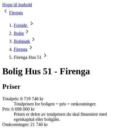
Hopp til innhold
Firenga
Forside
Bolig
Boligsøk
Firenga
Firenga Hus 51
Bolig Hus 51 - Firenga
Priser
Totalpris
:
6 719 746 kr
Totalprisen for boligen = pris + omkostninger.
Pris
:
6 698 000 kr
Prisen er delen av totalprisen du skal finansiere med
egenkapital eller boliglån.
Omkostninger
:
21 746 kr