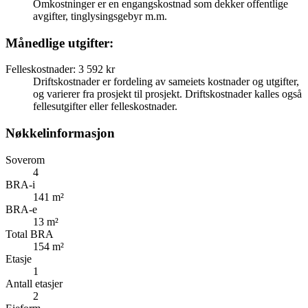
Omkostninger er en engangskostnad som dekker offentlige
avgifter, tinglysingsgebyr m.m.
Månedlige utgifter:
Felleskostnader
:
3 592 kr
Driftskostnader er fordeling av sameiets kostnader og utgifter,
og varierer fra prosjekt til prosjekt. Driftskostnader kalles også
fellesutgifter eller felleskostnader.
Nøkkelinformasjon
Soverom
4
BRA-i
141 m²
BRA-e
13 m²
Total BRA
154 m²
Etasje
1
Antall etasjer
2